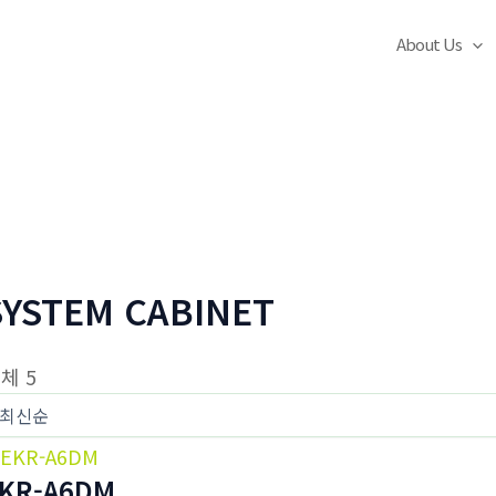
About Us
SYSTEM CABINET
체 5
KR-A6DM