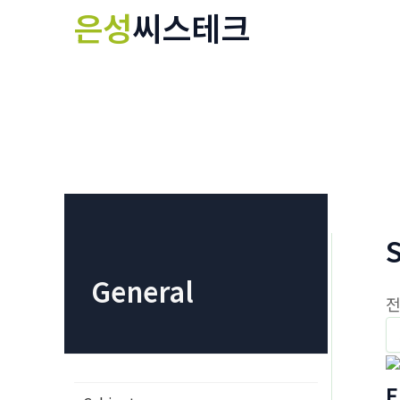
콘
은성
씨스테크
텐
츠
로
건
너
뛰
기
General
전
E