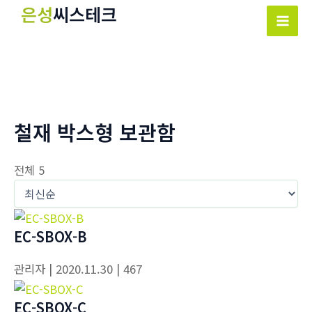
콘
은성
씨스테크
텐
Mai
츠
Men
로
건
너
뛰
철재 박스형 보관함
기
전체 5
EC-SBOX-B
관리자
| 2020.11.30
| 467
EC-SBOX-C