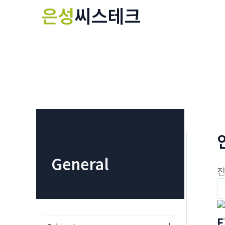
콘
은성
씨스테크
텐
츠
로
건
너
뛰
기
General
전
E