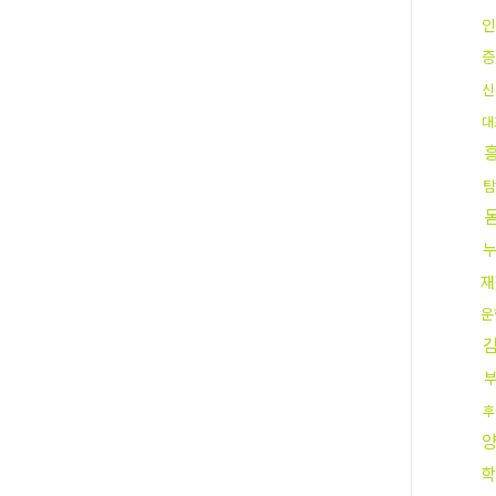
인
증
신
대
탐
재
운
후
학