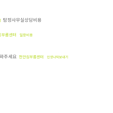
탐정사무실상담비용
적
심부름센터
밀항비용
와주세요
천안심부름센터
인생나락보내기