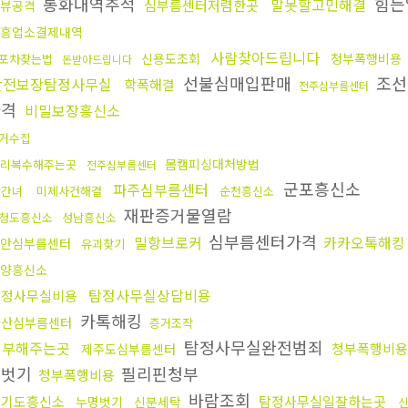
통화내역추적
힘든
말못할고민해결
심부름센터저렴한곳
뷰공격
흥업소결제내역
사람찾아드립니다
신용도조회
청부폭행비용
포차찾는법
돈받아드립니다
선불심매입판매
조선
안전보장탐정사무실
학폭해결
전주심부름센터
가격
비밀보장흥신소
거수집
몸캠피싱대처방법
리복수해주는곳
전주심부름센터
군포흥신소
파주심부름센터
상간녀
미제사건해결
순천흥신소
재판증거물열람
청도흥신소
성남흥신소
심부름센터가격
밀항브로커
카카오톡해킹
안심부름센터
유괴찾기
양흥신소
탐정사무실상담비용
탐정사무실비용
카톡해킹
마산심부름센터
증거조작
탐정사무실완전범죄
청부해주는곳
청부폭행비용
제주도심부름센터
명벗기
필리핀청부
청부폭행비용
바람조회
경기도흥신소
탐정사무실일잘하는곳
누명벗기
신분세탁