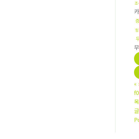
조
힘
«
f
P