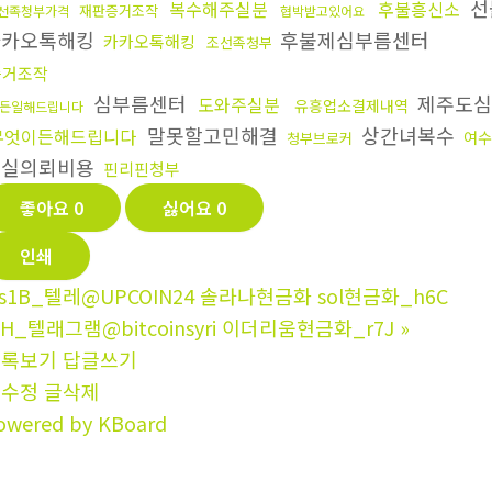
선
복수해주실분
후불흥신소
재판증거조작
선족청부가격
협박받고있어요
카카오톡해킹
후불제심부름센터
카카오톡해킹
조선족청부
증거조작
심부름센터
제주도심
도와주실분
유흥업소결제내역
든일해드립니다
말못할고민해결
상간녀복수
무엇이든해드립니다
여수
청부브로커
무실의뢰비용
핀리핀청부
좋아요
0
싫어요
0
인쇄
s1B_텔레@UPCOIN24 솔라나현금화 sol현금화_h6C
0H_텔래그램@bitcoinsyri 이더리움현금화_r7J
»
목록보기
답글쓰기
글수정
글삭제
owered by KBoard