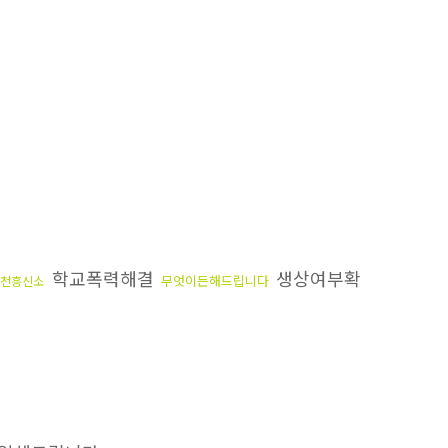
학교폭력해결
생상여부확
무엇이든해드립니다
천흥신소