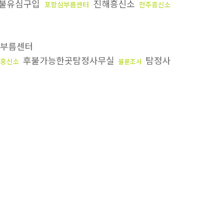
불유심구입
진해흥신소
포항심부름센터
전주흥신소
부름센터
후불가능한곳탐정사무실
탐정사
흥신소
불륜조사