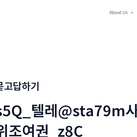
About Us
묻고답하기
s5Q_텔레@sta79
위조여권_z8C