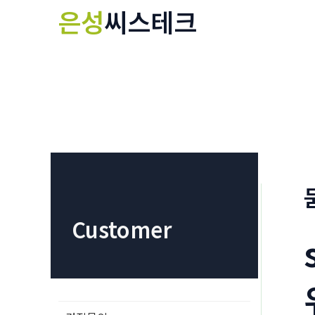
콘
은성
씨스테크
텐
츠
로
건
너
뛰
기
Customer