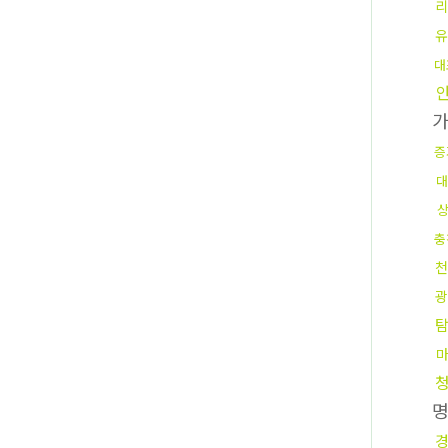
리
유
대
증
대
충
천
광