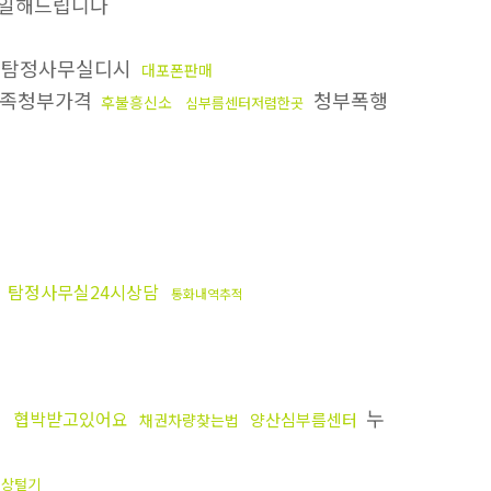
일해드립니다
탐정사무실디시
대포폰판매
족청부가격
청부폭행
후불흥신소
심부름센터저렴한곳
탐정사무실24시상담
통화내역추적
누
협박받고있어요
양산심부름센터
채권차량찾는법
신상털기