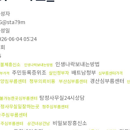
작성자
G@sta79m
작성일
026-06-04 05:24
조회
6
인생나락보내는방법
후불제흥신소
인생나락보내는방법
주민등록증위조
배트남청부
살인청부자
심부름센터가격
부가격
경산심부름센터
안양심부름센터
청부의뢰비용
부산심부름센터
인
인
탐정사무실24시상담
불가능한곳심부름센터
탐정사무실일잘하는곳
청주심부름센터
공주심부름센터
비밀보장흥신소
공주심부름센터
상간녀상간남