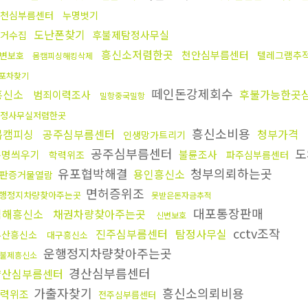
천심부름센터
누명벗기
도난폰찾기
후불제탐정사무실
거수집
흥신소저렴한곳
천안심부름센터
텔레그램추
변보호
몸캠피싱해킹삭제
포차찾기
떼인돈강제회수
흥신소
후불가능한곳
범죄이력조사
밀항중국밀항
정사무실저렴한곳
흥신소비용
몸캠피싱
공주심부름센터
청부가격
인생망가트리기
공주심부름센터
도
누명씌우기
불륜조사
학력위조
파주심부름센터
유포협박해결
청부의뢰하는곳
용인흥신소
판증거물열람
면허증위조
행정지차량찾아주는곳
못받은돈자금추적
대포통장판매
김해흥신소
채권차량찾아주는곳
신변보호
cctv조작
진주심부름센터
탐정사무실
부산흥신소
대구흥신소
운행정지차량찾아주는곳
불제흥신소
경산심부름센터
양산심부름센터
가출자찾기
흥신소의뢰비용
력위조
전주심부름센터