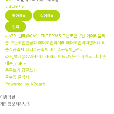
마운자로효능
좋아요
0
싫어요
0
인쇄
«
o7B_텔레@CASHFILTER365 모든코인구입 이더리움리
플 모든코인현금화 테더코인직거래 테더코인비대면거래 리
플송금업체 테더송금업체 비트송금업체_v9U
s8F_텔레@CASHFILTER365 비트코인판매사이트 테더 손
대손_n5K
»
목록보기
답글쓰기
글수정
글삭제
Powered by KBoard
이용약관
개인정보처리방침