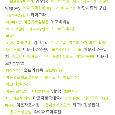
vimax
위고비건강
마운자로구매후기
위고비직구가격
칵스타
wegovy
비아그라100mg
비만치료제 구입
위고비부작용
카마그라
마운자로정품판매
위고비비용
마운자로심부름
위고비효능
위고비구매대행
위고비삭센다
마운자로구입처
비닉스
카마그라
프로코밀
마운
위고비 가격 비교
비만치료제 구매
자로구입
마운자로삭센다
마운자로구입
vinix
마운자로건강
처
위고비다이어트약추천
마운자
골드시알리스
위고비성인병
로처방방법
울트라킹콩
울트라킹콩
다이어트약
마운자로재고있는곳
마운자로다이어트약추천
위고비건강관리
vinix
마운자로병원
비만치료제 처방
위고비약국
마운자로국내출시
비아그라
비만치료제 처방
위고
위고비식단
마운자로처방
위고비정품판매
마운자로식이요법
비용량
다이어트약추천
마운자로성인병