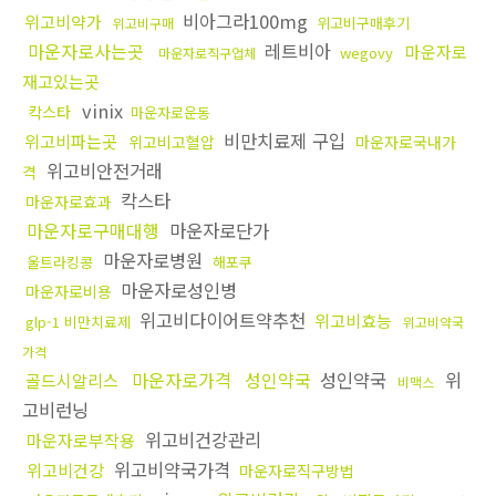
비아그라100mg
위고비약가
위고비구매후기
위고비구매
마운자로사는곳
레트비아
마운자로
wegovy
마운자로직구업체
재고있는곳
vinix
칵스타
마운자로운동
비만치료제 구입
위고비파는곳
위고비고혈압
마운자로국내가
위고비안전거래
격
칵스타
마운자로효과
마운자로구매대행
마운자로단가
마운자로병원
울트라킹콩
해포쿠
마운자로성인병
마운자로비용
위고비다이어트약추천
위고비효능
glp-1 비만치료제
위고비약국
가격
마운자로가격
성인약국
성인약국
위
골드시알리스
비맥스
고비런닝
위고비건강관리
마운자로부작용
위고비약국가격
위고비건강
마운자로직구방법