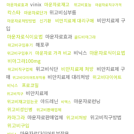
vinix
마운자로재고
마운자로효과
위고비효능
마운자로직구가격
칵스타
위고비심부름
마운자로단가
비만치료제 구
비만치료제 대리구매
신기환
마운자로처방방법
입
마운자로식이요법
마운자로효과
골드비아그라
해포쿠
위고비구입후기
비닉스
마운자로식이요법
마운자로 가격 비교
위고비구입후기
비아그라100mg
위고비식단
비만치료제 처방
비만치료제 구
위고비직구업체
매
비만치료제 대리처방
위고비다이어트
위고비다이어트부작용
프로코밀
비닉스
비만치료제
위고비직구
아드레닌
마운자로런닝
위고비재고있는곳
비맥스
위고비성인병
위고비판매업체
카마그라
마운자로판매업체
위고비직구방법
위고비처방
위고비구입
마운자로다이어트부작용
비닉스