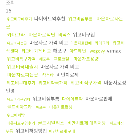
조회
15
다이어트약추천
마운자로사는
위고비심부름
위고비구매후기
곳
카마그라
마운자로식단
위고비구입
비닉스
마운자로 가격 비교
위고비
마운자로판매
카마그라
위고비사는곳
해포쿠
vimax
삭센다
아드레닌
위고비 가격 비교
wegovy
위고비직구가격
마운자로용량
프로코밀
해포쿠
위고비국내출시
마운자로 가격 비교
마운자로파는곳
비만치료제
칵스타
위고비직구가격
마운자로성
위고비구매후기
위고비약국가격
인병
위고비심부름
마운자로판매
다이어트약
위고비직구업체
골드비아그라
마운자로런닝
해포쿠
위고비처방
골드시알리스
비만치료제 대리처방
마운자로구입후기
위고비심
위고비처방방법
부름
비만치료제 구매