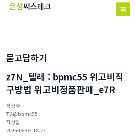
콘
은성
씨스테크
텐
Mai
츠
Men
로
건
너
뛰
묻고답하기
기
z7N_텔레 : bpmc55 위고비직
구방법 위고비정품판매_e7R
작성자
TG@bpmc55
작성일
2026-06-03 18:27