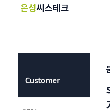
콘
은성
씨스테크
텐
츠
로
건
너
뛰
기
Customer