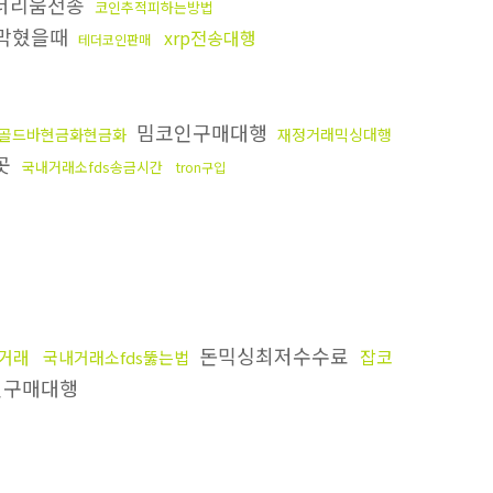
더리움전송
코인추적피하는방법
s막혔을때
xrp전송대행
테더코인판매
밈코인구매대행
골드바현금화현금화
재정거래믹싱대행
곳
국내거래소fds송금시간
tron구입
돈믹싱최저수수료
거래
잡코
국내거래소fds뚫는법
구매대행