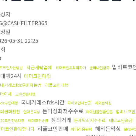
작성자
G@CASHFILTER365
작성일
026-05-31 22:25
조회
0
업비트코
자금세탁업체
트코인사는방법
테더코인추척피하기
솔라나현금화
대행24시
테더코인매입
내거래소fds우회하는법
리플코인대행
더이체
코인전송대행
국내거래소fds시간
sdc구입대행
파이코인사는곳
해외돈믹싱
돈믹싱최저수수료
태더원화환전
업비트코인
언더돈믹싱
해외선물현금인출
장외거래
돈세탁최저수수료
테더코인송금
rc20코인전송대행
테더코인송금
리플코인판매
해외돈믹싱
테더코인판매합니다
이더리움판매
블테구