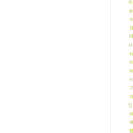
수
솔
국
사
t
리
자
비
인