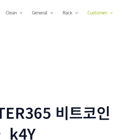
Clean
General
Rack
Customer
TER365 비트코인
_k4Y