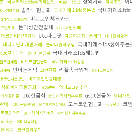
장외거래
이
료
국내거래소fds우회하는법
이체코인
비트대리송금
솔라나현금화
국내거래소fd
국내거래소fds뚫는법
라나원화구입
비트코인체크카드
내거래소fds뚫는법
돈믹싱안전업체
테더코인판매
잡코인판매
btc파는곳
테더코인비대면거래
자금현금화
돈세탁
태더원화환전
국내거래소fds뚫어주는
테더코인비대면거래
솔라나원화구입
국내거래소fds깨는법
rc20구매대행
솔라나현금화
비트코인현금화
국내거래소fds증빙
플코인매입
언더돈세탁
리플송금업체
코인무통
금세탁
24시코인업체
비트코인전송대행
트코인사는방법
가상화폐자금현금화
업비트코인추적
trc20판매
btc현금화
usdt현금화
테더개인
이더리움리플
코인세탁최저수수료
모든코인현금화
코인
판매
xrp판매
태더원화환전
비트코인개인거래
비트코인매입
코인해외지갑매입
돈믹싱최저수수료
해외자금
이더리움매입
핑돈세탁
코인원화구입