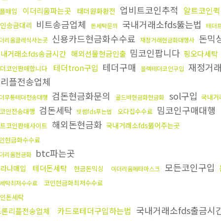
업비트코인추적
알트코인퀵
이더리움파는곳
태더원화환전
플매입
비트송금업체
국내거래소fds뚫는법
인송금대리
돈세탁문의
테더
신용카드현금화수수료
돈믹
더리움클레식사는곳
재정거래현금화대행사
밈코인팝니다
내거래소fds송금시간
해외선물현금인출
핑오다세탁
테더구매
재정거
테더tron구입
더코인판매합니다
블랙테더코인구입
론리플전송업체
검돈현금화문의
sol구입
국내거
더무통테더전송대행
골드바현금화현금화
검돈세탁
밈코인구매대행
코인전송대행
오다집수수료
빗썸fds푸는법
해외돈현금화
국내거래소fds뚫어주는곳
트코인판매사이트
인현금화수수료
btc파는곳
더리움현금화
모든코인구입
테더돈세탁
솔라나매입
현금돈믹싱
이더리움메타마스크
코인현금화최저수수료
세탁최저수수료
인돈세탁
국내거래소fds출금시
카드로테더구입하는법
트론리플전송업체