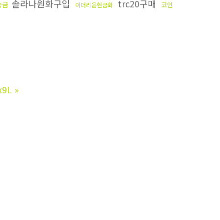
솔라나원화구입
trc20구매
송금
코인
이더리움현금화
x9L
»