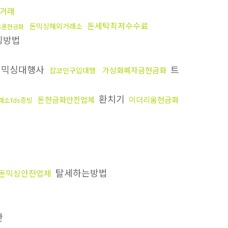
거래
돈세탁최저수수료
돈믹싱해외거래소
트론현금화
싱방법
래믹싱대행사
트
가상화폐자금현금화
잡코인구입대행
환치기
돈현금화안전업체
이더리움현금화
래소fds증빙
탈세하는방법
돈믹싱안전업체
간