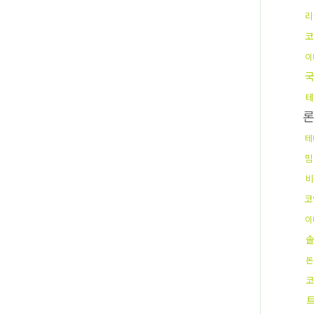
리
코
이
국
테
테
밈
비
코
이
돈
코