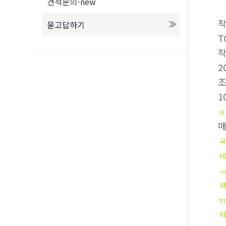
견적문의-new
묻고답하기
T
2
1
비
매
국
테
u
t