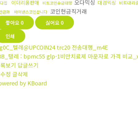
오다믹싱
이더리움판매
대검믹싱
비트대리
다집
비트코인송금대행
코인현금직거래
현금화
바이낸스코인삽니다
좋아요
0
싫어요
0
인쇄
g0C_텔레@UPCOIN24 trc20 전송대행_m4E
8B_텔레 : bpmc55 glp-1비만치료제 마운자로 가격 비교_
목록보기
답글쓰기
글수정
글삭제
owered by KBoard