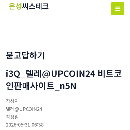
콘
은성
씨스테크
텐
Mai
츠
Men
로
건
너
뛰
묻고답하기
기
i3Q_텔레@UPCOIN24 비트코
인판매사이트_n5N
작성자
텔레@UPCOIN24
작성일
2026-05-31 06:38