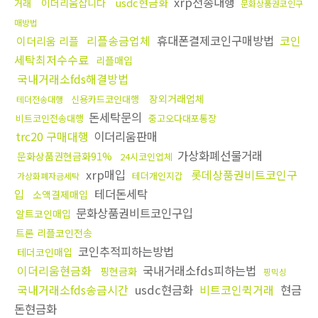
xrp전송대행
usdc현금화
이더리움삽니다
거래
문화상품권코인구
매방법
리플송금업체
휴대폰결제코인구매방법
코인
이더리움 리플
세탁최저수수료
리플매입
국내거래소fds해결방법
장외거래업체
신용카드코인대행
테더전송대행
돈세탁문의
비트코인전송대행
중고오다대포통장
trc20 구매대행
이더리움판매
가상화폐선물거래
문화상품권현금화91%
24시코인업체
xrp매입
롯데상품권비트코인구
테더개인지갑
가상화폐자금세탁
입
테더돈세탁
소액결제매입
문화상품권비트코인구입
알트코인매입
트론 리플코인전송
코인추적피하는방법
테더코인매입
이더리움현금화
국내거래소fds피하는법
핑현금화
핑믹싱
국내거래소fds송금시간
usdc현금화
비트코인퀵거래
현금
돈현금화