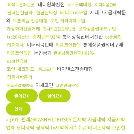
테더원화환전
btc구매대행
테더트론파는곳
이더리움판매
테더tron구입
재테크자금세탁문
탈세돈현금화
현금돈믹싱
의
트론리플 전송대행
코인 계좌이체구입
가상화폐선물거래
문화상품권비트구입
정치자금현금화방법
컬쳐랜드91%
롯데상품권테더전환
trc20사는법
usdt매입
이더리움판매
롯데상품권테더구매
테더이체
리플코인판매
돈현금화
리플코인매입
문화상품권현금화91%
usdt현금화
코인 체크카드
바이낸스전송대행
중고오다
검돈세탁문의
이체코인
코인원화구입
핸드폰결제85%
좋아요
0
싫어요
0
인쇄
«
p9Y_텔레@CASHFILTER365 돈세탁 자금세탁 자금세탁
업체 오다세탁 핑세탁 fx세탁최저수수료 테더돈세탁 코인현