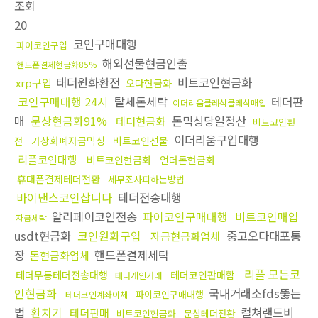
조회
20
코인구매대행
파이코인구입
해외선물현금인출
핸드폰결제현금화85%
태더원화환전
비트코인현금화
xrp구입
오다현금화
코인구매대행 24시
탈세돈세탁
테더판
이더리움클레식클레식매입
매
문상현금화91%
돈믹싱당일정산
테더현금화
비트코인환
이더리움구입대행
가상화폐자금믹싱
비트코인선물
전
리플코인대행
비트코인현금화
언더돈현금화
휴대폰결제테더전환
세무조사피하는방법
바이낸스코인삽니다
테더전송대행
알리페이코인전송
파이코인구매대행
비트코인매입
자금세탁
usdt현금화
코인원화구입
중고오다대포통
자금현금화업체
장
핸드폰결제세탁
돈현금화업체
리플 모든코
테더무통테더전송대행
테더코인판매함
테더개인거래
인현금화
국내거래소fds뚫는
파이코인구매대행
테더코인계좌이체
법
환치기
컬쳐랜드비
테더판매
비트코인현금화
문상테더전환