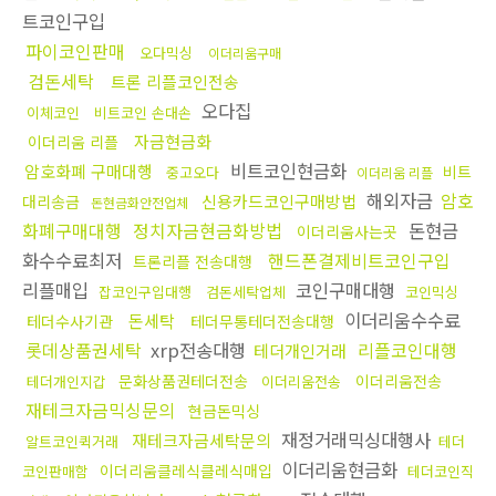
트코인구입
파이코인판매
오다믹싱
이더리움구매
검돈세탁
트론 리플코인전송
오다집
이체코인
비트코인 손대손
자금현금화
이더리움 리플
비트코인현금화
암호화폐 구매대행
비트
중고오다
이더리움 리플
해외자금
암호
신용카드코인구매방법
대리송금
돈현금화안전업체
화폐구매대행
정치자금현금화방법
돈현금
이더리움사는곳
화수수료최저
핸드폰결제비트코인구입
트론리플 전송대행
리플매입
코인구매대행
잡코인구입대행
검돈세탁업체
코인믹싱
이더리움수수료
돈세탁
테더수사기관
테더무통테더전송대행
롯데상품권세탁
xrp전송대행
리플코인대행
테더개인거래
문화상품권테더전송
이더리움전송
테더개인지갑
이더리움전송
재테크자금믹싱문의
현금돈믹싱
재정거래믹싱대행사
재테크자금세탁문의
알트코인퀵거래
테더
이더리움현금화
이더리움클레식클레식매입
코인판매함
테더코인직