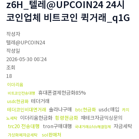
z6H_텔레@UPCOIN24 24시
코인업체 비트코인 퀵거래_q1G
작성자
텔레@UPCOIN24
작성일
2026-05-30 00:24
조회
18
이더리움
휴대폰결제현금화85%
비트코인전송대행
테더거래
usdc현금화
솔라나구매
usdc매입
테더코인비대면거래
btc현금화
카지
이더리움현금화
횡령현금화
재테크자금믹싱문의
노세탁
trc20 전송대행
tron구매대행
자금세탁
국내거래소fds해결업체
sol판매처
가상화폐자금세탁