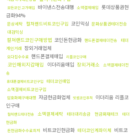
바이낸스전송대행
롯데상품권현
소액결제매입
모든코인 고가매입
금화94%
코인믹싱
컬쳐랜드비트코인구입
문상세탁
문화상품권테더전송
대검믹싱
컬쳐랜드코인구매방법
코인돈현금화
테더
핸드폰결제테더전송
장외거래업체
개인거래
핸드폰결제매입
오다집수수료
리플코인구매
코인해외지갑매입
이더리움매입
장외거래소
소액결제테더전
송
테더코인매입
휴대폰결제비트코인구입
소액결제비트코인구입
자금현금화업체
이더리움 리플코
암호화폐구매대행
빗썸코인추적
인구매
소액결제세탁
테더대리송금
현금화재테크
테더
컬쳐랜드테더전송
현금화
비트코인현금화
비트코
테더코인계좌이체
돈현금화수수료최저