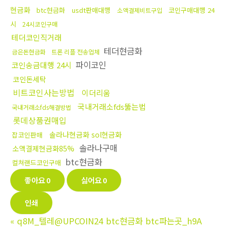
현금화
btc현금화
usdt판매대행
코인구매대행 24
소액결제비트구입
시
24시코인구매
테더코인직거래
테더현금화
금은돈현금화
트론 리플 전송업체
파이코인
코인송금대행 24시
코인돈세탁
비트코인사는방법
이더리움
국내거래소fds뚫는법
국내거래소fds해결방법
롯데상품권매입
솔라나현금화 sol현금화
잡코인판매
솔라나구매
소액결제현금화85%
btc현금화
컬쳐랜드코인구매
좋아요
0
싫어요
0
인쇄
«
q8M_텔레@UPCOIN24 btc현금화 btc파는곳_h9A