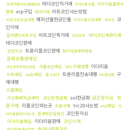
테더코인직거래
이더리움클레식
국내거래소fds해결방법
이더리움 리플
xrp구입
비트코인사는방법
판매
테더이체
해외선물현금인출
코
비트코인송금대행
이더리움구입대행
돈믹싱
인이체
비트코인퀵거래
테더코인계좌이체
컬쳐랜드비트구입
코인이체
테더코인판매
트론리플코인판매
코인믹싱
정치자금세탁방법
문화상품권매입
이더리움
btc구매대행
리플코인매입
코인추적피하는방법
트론리플전송대행
구
비트매입
usdc매입
중고오다
btc현금화
매대행
리플매입
sol현금화
금은돈믹싱
트
가상화폐자금세탁
코인돈현금화
론구매
리플코인파는곳
trc20사는법
xrp매입
트론구매
이
코인돈믹싱
돈세탁당일정산
더리움클레식사는곳
이더리움판매
코인이체
이더리움매입
솔라나원화구입
세금적게내는방법