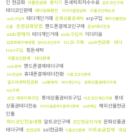
인 현금화
돈세탁최저수수료
환치기
리플현금화
알트코인구매
테더코인판매
태더원화환전
이더리움현금화
리플코인파는곳
테더개인거래
xrp구입
문화상품권세탁
해외선물현금
usdc구입처
돈현금화방법
핸드폰결제코인구매
문상테더전송
인출
usdc판매처
테더개인거래
이더리움
usdc구입처
trc20 구매
usdt현금화
테더
암호화폐구매대행
업비트코인추적
핑돈세탁
tron구입
리플코인판매
테더판매
핸드폰결제테더구매
usdc판매
휴대폰결제테더전환
btc현금화
리플 잡코인판매
골드바세탁현금화
sol판매처
문화상품권테더구매
테더개인지갑
xrp구매
롯데상품권비트구입
롯데
코인 계좌이체구입
비트코인개인거래
상품권테더전송
해외선물현금
이더리움클레식클레식판매
usdt매입
인출
파이코인전송대행
알트코인구매
문화상품권
코인현금직거래
테더구매
sol현금화
비트송금업체
대검
돈현금화
리플코인판매