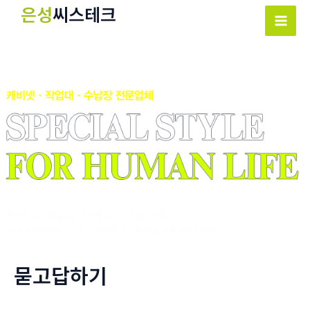
콘
은성
씨스테크
텐
Mai
츠
Men
로
건
너
뛰
기
묻고답하기