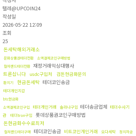
작성자
텔레@UPCOIN24
작성일
2026-05-22 12:09
조회
25
돈세탁해외거래소
문화상품권테더전환
소액결제코인구매방법
재정거래믹싱대행사
컬쳐랜드테더전환
트론삽니다
usdc구입처
검돈현금화문의
현금돈세탁
테더코인송금
환치기
테더개인지갑
btc현금화
테더송금업체
테더개인거래
테더수사기
솔라나구입
소액결제코인구입
롯데상품권코인구매방법
관
테더tron구입
돈현금화수수료최저
테더코인송금
비트코인개인거래
오다세탁
컬쳐랜드테더구매
정치자금