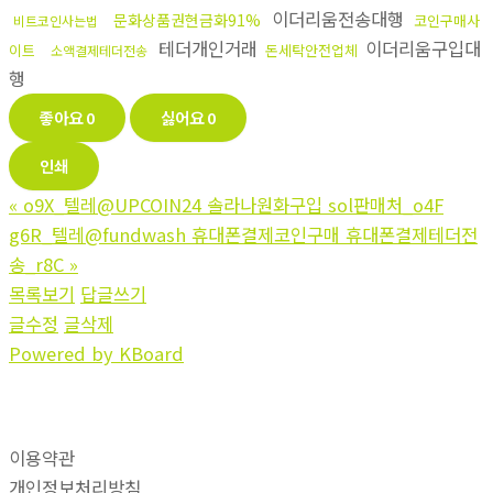
이더리움전송대행
문화상품권현금화91%
코인구매사
비트코인사는법
테더개인거래
이더리움구입대
이트
돈세탁안전업체
소액결제테더전송
행
좋아요
0
싫어요
0
인쇄
«
o9X_텔레@UPCOIN24 솔라나원화구입 sol판매처_o4F
g6R_텔레@fundwash 휴대폰결제코인구매 휴대폰결제테더전
송_r8C
»
목록보기
답글쓰기
글수정
글삭제
Powered by KBoard
이용약관
개인정보처리방침