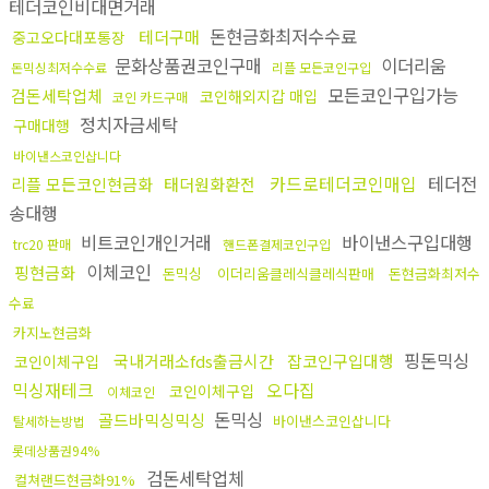
테더코인비대면거래
돈현금화최저수수료
테더구매
중고오다대포통장
문화상품권코인구매
이더리움
돈믹싱최저수수료
리플 모든코인구입
모든코인구입가능
검돈세탁업체
코인해외지갑 매입
코인 카드구매
정치자금세탁
구매대행
바이낸스코인삽니다
카드로테더코인매입
테더전
리플 모든코인현금화
태더원화환전
송대행
비트코인개인거래
바이낸스구입대행
trc20 판매
핸드폰결제코인구입
이체코인
핑현금화
돈믹싱
이더리움클레식클레식판매
돈현금화최저수
수료
카지노현금화
핑돈믹싱
국내거래소fds출금시간
잡코인구입대행
코인이체구입
믹싱재테크
오다집
코인이체구입
이체코인
돈믹싱
골드바믹싱믹싱
바이낸스코인삽니다
탈세하는방법
롯데상품권94%
검돈세탁업체
컬쳐랜드현금화91%