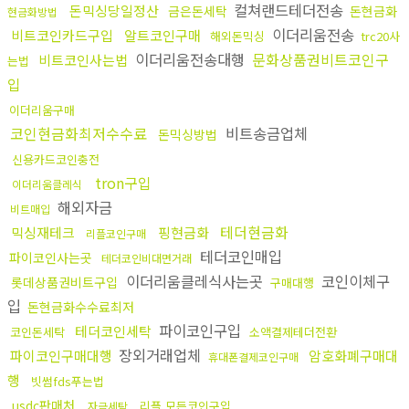
컬쳐랜드테더전송
돈믹싱당일정산
금은돈세탁
돈현금화
현금화방법
이더리움전송
비트코인카드구입
알트코인구매
해외돈믹싱
trc20사
이더리움전송대행
문화상품권비트코인구
비트코인사는법
는법
입
이더리움구매
코인현금화최저수수료
비트송금업체
돈믹싱방법
신용카드코인충전
tron구입
이더리움클레식
해외자금
비트매입
테더현금화
믹싱재테크
핑현금화
리플코인구매
테더코인매입
파이코인사는곳
테더코인비대면거래
이더리움클레식사는곳
코인이체구
롯데상품권비트구입
구매대행
입
돈현금화수수료최저
파이코인구입
테더코인세탁
코인돈세탁
소액결제테더전환
장외거래업체
파이코인구매대행
암호화폐구매대
휴대폰결제코인구매
행
빗썸fds푸는법
usdc판매처
리플 모든코인구입
자금세탁