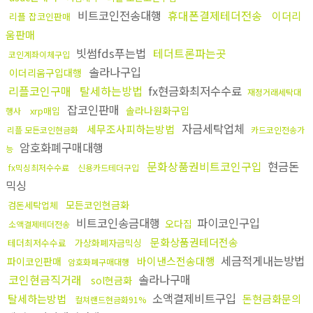
비트코인전송대행
휴대폰결제테더전송
이더리
리플 잡코인판매
움판매
빗썸fds푸는법
테더트론파는곳
코인계좌이체구입
솔라나구입
이더리움구입대행
리플코인구매
탈세하는방법
fx현금화최저수수료
재정거래세탁대
잡코인판매
솔라나원화구입
xrp매입
행사
자금세탁업체
세무조사피하는방법
리플 모든코인현금화
카드코인전송가
암호화폐구매대행
능
문화상품권비트코인구입
현금돈
fx믹싱최저수수료
신용카드테더구입
믹싱
모든코인현금화
검돈세탁업체
비트코인송금대행
파이코인구입
오다집
소액결제테더전송
문화상품권테더전송
테더최저수수료
가상화폐자금믹싱
세금적게내는방법
바이낸스전송대행
파이코인판매
암호화폐구매대행
코인현금직거래
솔라나구매
sol현금화
소액결제비트구입
탈세하는방법
돈현금화문의
컬쳐랜드현금화91%