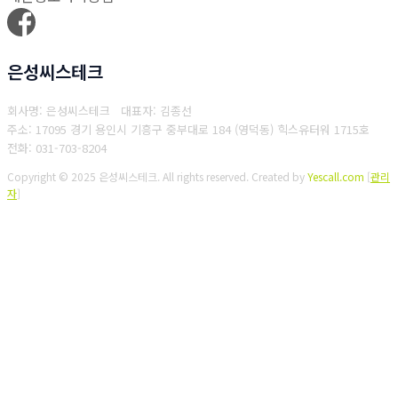
은성씨스테크
회사명: 은성씨스테크 대표자: 김종선
주소: 17095 경기 용인시 기흥구 중부대로 184 (영덕동) 힉스유터워 1715호
전화: 031-703-8204
Copyright © 2025 은성씨스테크. All rights reserved.
Created by
Yescall.com
[
관리
자
]