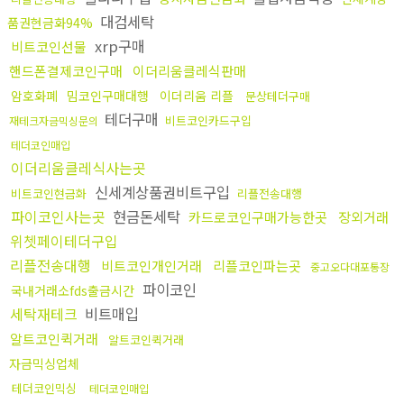
대검세탁
품권현금화94%
xrp구매
비트코인선물
핸드폰결제코인구매
이더리움클레식판매
암호화폐
밈코인구매대행
이더리움 리플
문상테더구매
테더구매
비트코인카드구입
재테크자금믹싱문의
테더코인매입
이더리움클레식사는곳
신세계상품권비트구입
비트코인현금화
리플전송대행
파이코인사는곳
현금돈세탁
카드로코인구매가능한곳
장외거래
위쳇페이테더구입
리플전송대행
비트코인개인거래
리플코인파는곳
중고오다대포통장
파이코인
국내거래소fds출금시간
세탁재테크
비트매입
알트코인퀵거래
알트코인퀵거래
자금믹싱업체
테더코인믹싱
테더코인매입