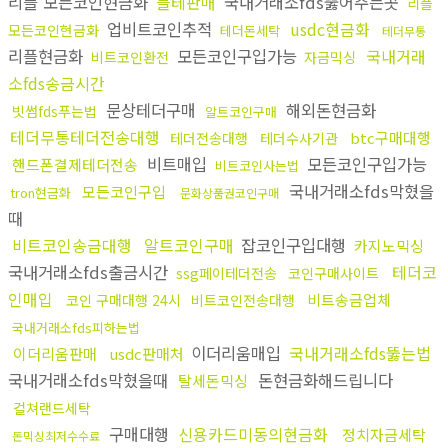
리플 모든코인현금화
블테판매
국내거래소fds뚫어주는곳
리플
업비트코인추적
usdc현금화
모든코인현금화
테더돈세탁
테더무통
리플현금화
모든코인구입가능
국내거래
비트코인환전
자금믹싱
소fds송금시간
문상테더구매
해외돈현금화
빗썸fds푸는법
알트코인구매
테더무통테더전송대행
btc구매대행
테더전송대행
테더수사기관
비트매입
모든코인구입가능
핸드폰결제테더전송
비트코인사는법
국내거래소fds막혔을
모든코인구입
tron현금화
문화상품권코인구매
때
비트코인송금대행
알트코인구매
잡코인구입대행
카지노믹싱
국내거래소fds출금시간
테더코
ssg페이테더전송
코인구매사이트
인매입
비트송금업체
코인 구매대행 24시
비트코인전송대행
국내거래소fds피하는법
이더리움매입
국내거래소fds뚫는법
이더리움판매
usdc판매처
국내거래소fds막혔을때
돈현금화해드립니다
탈세돈믹싱
컬쳐랜드세탁
구매대행
신용카드미동의현금화
정치자금세탁
돈믹싱최저수수료