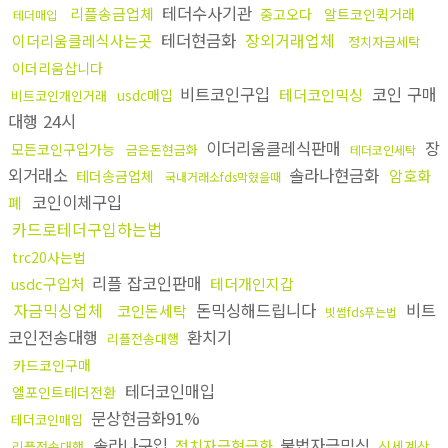
테더수사기관
리플송금업체
중고오다
알트코인퀵거래
테더매입
테더현금화
장외거래업체
이더리움클레식사는곳
정치자금세탁
이더리움삽니다
비트코인구입
코인 구매
테더코인믹싱
usdc매입
비트코인개인거래
대행 24시
이더리움클레식판매
장
모든코인구입가능
금은돈현금화
테더코인세탁
외거래소
솔라나현금화
암호화
테더송금업체
국내거래소fds막혔을때
코인이체구입
폐
카드로테더구입하는법
trc20사는법
리플 잡코인판매
usdc구입처
테더개인지갑
자금믹싱업체
돈믹싱해드립니다
비트
코인돈세탁
빗썸fds푸는법
코인전송대행
환치기
리플전송대행
카드코인구매
테더코인매입
엘포인트테더전환
문상현금화91%
테더코인매입
솔라나구입
불법자금믹싱
정치자금현금화
신세계상
리플전송대행