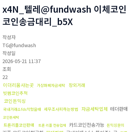
x4N_텔레@fundwash 이체코인
코인송금대리_b5X
작성자
TG@fundwash
작성일
2026-05-21 11:37
조회
22
이더리움사는곳
장외거래
가상화폐자금세탁
빗썸코인추적
코인돈믹싱
자금세탁업체
테더판매
세무조사피하는방법
국내거래소fds막혔을때
코인돈세탁
카드코인전송가능
트론리플코인판매
돈믹싱문의
트론 리플 전송업체