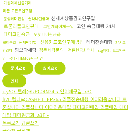
가상화폐선물거래
리플 모든코인구입
신세계상품권코인구입
문상테더전송
솔라나현금화
트론리플코인판매
코인 송금대행 24시
코인계좌이체구입
테더코인송금
위챗페이현금화
신용카드코인구매방법
테더전송대행
돈세탁방법
블테구입
24시코
핑오다세탁
검돈세탁문의
검돈현금화업체
인업체
ssg페이비트코인구
입
국내거래소fds출금시간
좋아요
0
싫어요
0
인쇄
«
y5O_텔레@UPCOIN24 코인이체구입_x3C
h2I_텔레@CASHFILTER365 리플전송대행 이더리움삽니다 트
론삽니다 리플삽니다 이더리움매입 테더코인매입 리플매입 테더
매입 테더현금화_a3F
»
목록보기
답글쓰기
글수정
글삭제