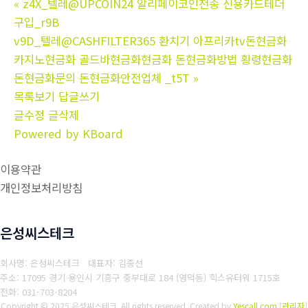
«
z4X_텔레@UPCOIN24 알리페이코인전송 신용카드테더
구입_r9B
v9D_텔레@CASHFILTER365 환치기 아프리카tv돈현금화
카지노현금화 골드바현금화현금화 돈현금화방법 횡령현금화
돈현금화문의 돈현금화안전업체 _t5T
»
목록보기
답글쓰기
글수정
글삭제
Powered by KBoard
이용약관
개인정보처리방침
은성씨스테크
회사명: 은성씨스테크 대표자: 김종선
주소: 17095 경기 용인시 기흥구 중부대로 184 (영덕동) 힉스유터워 1715호
전화: 031-703-8204
Copyright © 2025 은성씨스테크. All rights reserved.
Created by
Yescall.com
[
관리자
]