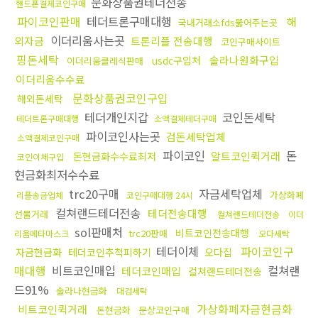
문화상품권테더전송
핸드폰결제코인구매
파이코인판매
테더트론구매대행
해
국내거래소fds뚫어주는곳
이더리움사는곳
외자금
트론리플 전송대행
코인구매사이트
핑돈세탁
솔라나원화구입
usdc구입처
이더리움클레식판매
이더리움수수료
문화상품권코인구입
해외돈세탁
테더개인지갑
코인돈세탁
테더트론구매대행
소액결제테더구매
파이코인사는곳
검돈세탁업체
소액결제코인구매
파이코인
돈
알트코인퀵거래
돈현금화수수료최저
코인이체구입
현금화최저수수료
trc20구매
자금세탁업체
가상화폐
리플송금업체
코인구매대행 24시
컬쳐랜드테더전송
테더전송대행
선물거래
컬쳐랜드테더전송
이더
sol판매처
비트코인전송대행
trc20판매
리움메타마스크
오다세탁
테더이체
파이코인구
자금현금화
테더코인추척피하기
오다집
매대행
비트코인매입
컬쳐랜
테더코인매입
컬쳐랜드테더전송
드91%
솔라나현금화
대검세탁
가상화폐자금현금화
비트코인퀵거래
돈현금화
문상코인구매