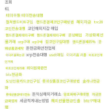
조회
61
테더무통 테더전송대행
해외자금
컬쳐랜드비트구입
핸드폰결제코인구매방법
trc20
코인해외지갑 매입
코인전송대행
가상화폐선
문상매입
핸드폰결제테더구매
핸드폰결제테더구매
물거래
잡코인구입대행
xrp구매
핸드폰결제85%
문
xrp구매
돈현금화안전업체
화상품권세탁
xrp전송대행
usdt매입
이더리움 리플
이더리움파는곳
비트코인개
인거래
테더원화환전
비트코인퀵거래
btc현금화
도난신용카드코인구입
롯데상품권코인구매방법
솔라나현금
화
돈믹싱해외거래소
암호화폐구매대행
자금현
롯데상품권테더전송
세금적게내는방법
해외선물현금인출
btc구매대
금화업체
행