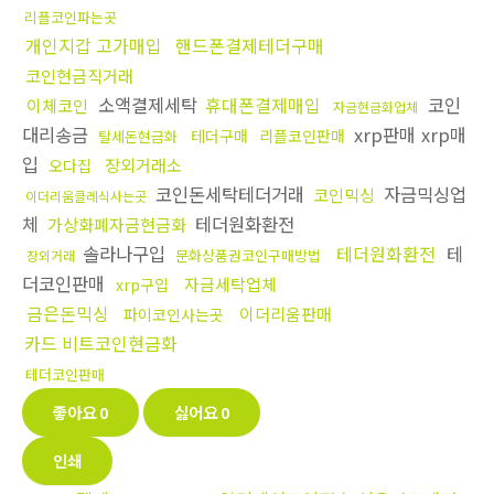
리플코인파는곳
개인지갑 고가매입
핸드폰결제테더구매
코인현금직거래
소액결제세탁
휴대폰결제매입
코인
이체코인
자금현금화업체
대리송금
xrp판매 xrp매
테더구매
리플코인판매
탈세돈현금화
입
장외거래소
오다집
코인돈세탁테더거래
자금믹싱업
코인믹싱
이더리움클레식사는곳
체
테더원화환전
가상화폐자금현금화
솔라나구입
테더원화환전
테
문화상품권코인구매방법
장외거래
더코인판매
자금세탁업체
xrp구입
금은돈믹싱
이더리움판매
파이코인사는곳
카드 비트코인현금화
테더코인판매
좋아요
0
싫어요
0
인쇄