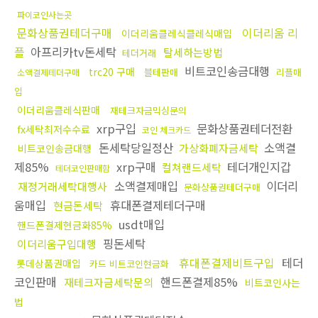
파이코인사는곳
문화상품권테더구매
이더리움 리
이더리움클레식클레식매입
플
아프리카tv돈세탁
탈세하는방법
테더거래
비트코인송금대행
trc20 구매
블테판매
리플매
소액결제테더구매
입
이더리움클레식판매
재테크자금믹싱문의
xrp구입
문화상품권테더전환
fx세탁최저수수료
코인 체크카드
돈세탁당일정산
소액결
가상화폐자금세탁
비트코인송금대행
제85%
xrp구매
테더개인지갑
컬쳐랜드세탁
테더코인판매함
소액결제매입
이더리
재정거래세탁대행사
문화상품권테더구매
움매입
휴대폰결제테더구매
현금돈세탁
usdt매입
핸드폰결제현금화85%
핑돈세탁
이더리움구입대행
휴대폰결제비트구입
테더
롯데상품권매입
카드 비트코인현금화
코인판매
핸드폰결제85%
재테크자금세탁문의
비트코인사는
법