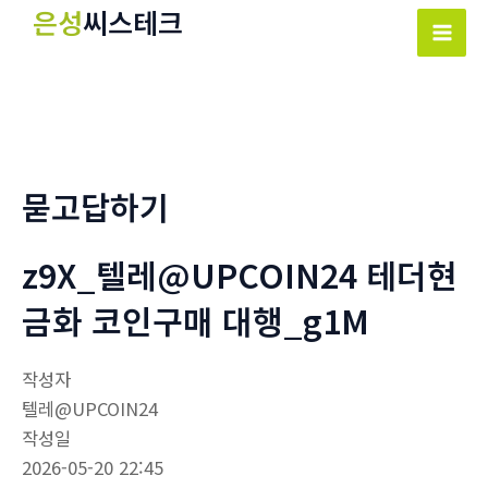
콘
은성
씨스테크
텐
Mai
츠
Men
로
건
너
뛰
묻고답하기
기
z9X_텔레@UPCOIN24 테더현
금화 코인구매 대행_g1M
작성자
텔레@UPCOIN24
작성일
2026-05-20 22:45