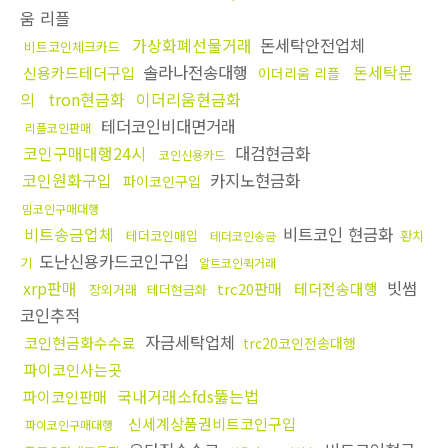
움 리플
가상화폐선물거래
돈세탁안전업체
비트코인체크카드
솔라나전송대행
돈세탁문
신용카드테더구입
이더리움 리플
의
tron현금화
이더리움현금화
테더코인비대면거래
리플코인판매
코인구매대행24시
대검현금화
코인신용카드
코인원화구입
카지노현금화
파이코인구입
밈코인구매대행
비트송금업체
비트코인 현금화
테더코인매입
환치
테더코인송금
도난신용카드코인구입
기
알트코인퀵거래
xrp판매
빗썸
trc20판매
테더전송대행
장외거래
테더현금화
코인추적
자금세탁업체
코인현금화수수료
trc20코인전송대행
파이코인사는곳
국내거래소fds뚫는법
파이코인판매
신세계상품권비트코인구입
파이코인구매대행