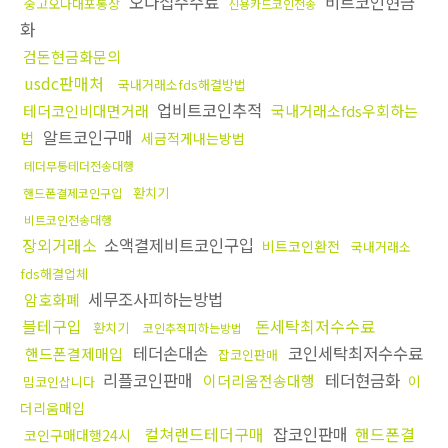
오다집수수료
비트코인현금
중고오다대포통장
신용카드코인전송
화
검돈현금화문의
usdc판매처
국내거래소fds해결방법
업비트코인추적
테더코인비대면거래
국내거래소fds우회하는
알트코인구매
법
세금적게내는방법
테더무통테더전송대행
환치기
핸드폰결제코인구입
비트코인전송대행
장외거래소
소액결제비트코인구입
비트코인환전
국내거래소
fds해결업체
세무조사피하는방법
암호화폐
블테구입
돈세탁최저수수료
환치기
코인추적피하는방법
테더손대손
코인세탁최저수수료
핸드폰결제매입
잡코인판매
리플코인판매
테더현금화
이더리움전송대행
이
밈코인삽니다
더리움매입
컬쳐랜드테더구매
잡코인판매
핸드폰결
코인구매대행24시