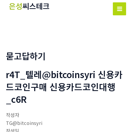
콘
은성
씨스테크
텐
Mai
츠
Men
로
건
너
뛰
묻고답하기
기
r4T_텔레@bitcoinsyri 신용카
드코인구매 신용카드코인대행
_c6R
작성자
TG@bitcoinsyri
작성일