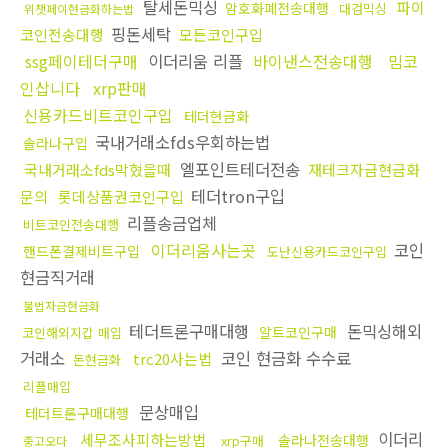
탈세돈믹싱
파이
암호화폐전송대행
대검믹싱
위챗페이현금화하는법
핑돈세탁
코인전송대행
모든코인구입
ssg페이테더구매
이더리움 리플
바이낸스전송대행
밈코
인삽니다
xrp판매
신용카드비트코인구입
테더현금화
국내거래소fds우회하는법
솔라나구입
엘포인트테더전송
국내거래소fds막혔을때
재테크자금현금화
테더tron구입
문의
롯데상품권코인구입
리플송금업체
비트코인전송대행
이더리움사는곳
코인
핸드폰결제비트구입
도난신용카드코인구입
현금직거래
불법자금현금화
테더트론구매대행
돈믹싱해외
알트코인구매
코인해외지갑 매입
거래소
코인 현금화 수수료
trc20사는법
돈현금화
리플매입
문상매입
테더트론구매대행
이더리
세무조사피하는방법
솔라나전송대행
xrp구매
중고오다