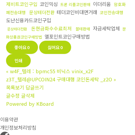
제비트코인구입
코인믹싱
이더리움
암호화
트론 리플코인판매
테더코인비대면거래
문상테더전환
폐전송대행
코인전송대행
도난신용카드코인구입
돈현금화수수료최저
자금세탁업체
블테판매
문
문상테더전환
엘포인트코인구매방법
화상품권코인구매방법
좋아요
0
싫어요
0
인쇄
«
w4F_텔레 : bpmc55 비닉스 vinix_x2F
z3T_텔레@UPCOIN24 구매대행 코인돈세탁 _z2O
»
목록보기
답글쓰기
글수정
글삭제
Powered by KBoard
이용약관
개인정보처리방침