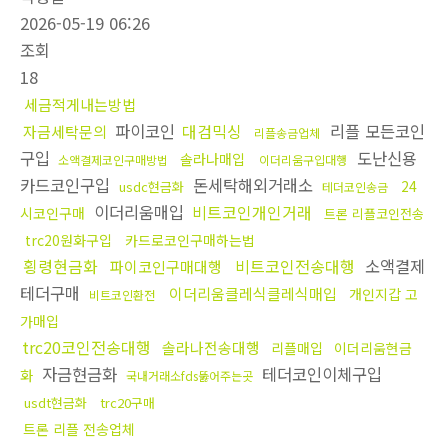
2026-05-19 06:26
조회
18
세금적게내는방법
파이코인
대검믹싱
리플 모든코인
자금세탁문의
리플송금업체
구입
도난신용
솔라나매입
소액결제코인구매방법
이더리움구입대행
카드코인구입
돈세탁해외거래소
24
usdc현금화
테더코인송금
이더리움매입
비트코인개인거래
시코인구매
트론 리플코인전송
trc20원화구입
카드로코인구매하는법
횡령현금화
비트코인전송대행
소액결제
파이코인구매대행
테더구매
이더리움클레식클레식매입
개인지갑 고
비트코인환전
가매입
trc20코인전송대행
솔라나전송대행
리플매입
이더리움현금
자금현금화
테더코인이체구입
화
국내거래소fds뚫어주는곳
usdt현금화
trc20구매
트론 리플 전송업체