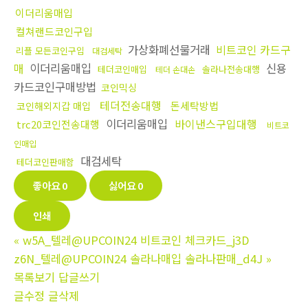
이더리움매입
컬쳐랜드코인구입
가상화폐선물거래
비트코인 카드구
리플 모든코인구입
대검세탁
매
이더리움매입
신용
테더코인매입
솔라나전송대행
테더 손대손
카드코인구매방법
코인믹싱
테더전송대행
돈세탁방법
코인해외지갑 매입
이더리움매입
바이낸스구입대행
trc20코인전송대행
비트코
인매입
대검세탁
테더코인판매함
좋아요
0
싫어요
0
인쇄
«
w5A_텔레@UPCOIN24 비트코인 체크카드_j3D
z6N_텔레@UPCOIN24 솔라나매입 솔라나판매_d4J
»
목록보기
답글쓰기
글수정
글삭제