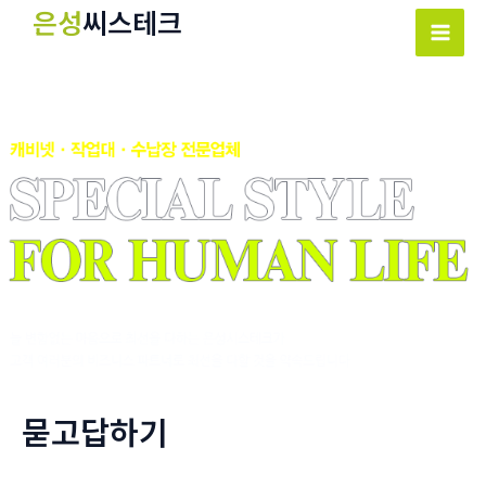
콘
은성
씨스테크
텐
Mai
츠
Men
로
건
너
뛰
기
묻고답하기