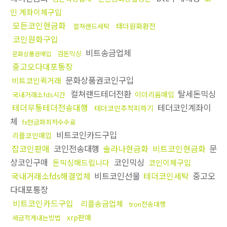
인 계좌이체구입
모든코인현금화
태더원화환전
컬쳐랜드세탁
코인원화구입
비트송금업체
검돈믹싱
문화상품권매입
중고오다대포통장
문화상품권코인구입
비트코인퀵거래
컬쳐랜드테더전환
탈세돈믹싱
이더리움매입
국내거래소fds시간
테더무통테더전송대행
테더코인계좌이
테더코인추척피하기
체
fx현금화최저수수료
비트코인카드구입
리플코인매입
잡코인판매
코인전송대행
솔라나현금화
비트코인현금화
문
상코인구매
코인믹싱
돈믹싱해드립니다
코인이체구입
국내거래소fds해결업체
비트코인선물
테더코인세탁
중고오
다대포통장
비트코인카드구입
리플송금업체
tron전송대행
xrp판매
세금적게내는방법