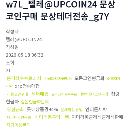
w7L_텔레@UPCOIN24 문상
코인구매 문상테더전송_g7Y
작성자
텔레@UPCOIN24
작성일
2026-05-18 06:32
조회
21
돈믹싱수수료최저
모든코인현금화
가상화폐자금믹싱
소액결제
xrp전송대행
세탁
테더매입
횡령
리플코인구매
블랙테더코인구입
돈믹싱최저수수료
현금화
검돈현금화문의
핑현금화
롯데상품권94%
언더돈세탁
탈세하는방법
이더리움구입대행
이더리움클레식클레식판매
테더트론현금화
자금믹싱문의