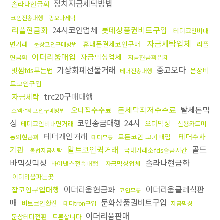
정치자금세탁방법
솔라나현금화
코인전송대행
핑오다세탁
리플현금화
24시코인업체
롯데상품권비트구입
테더코인비대
자금세탁업체
휴대폰결제코인구매
면거래
리플
문상코인구매방법
이더리움매입
자금믹싱업체
현금화
자금현금화업체
가상화폐선물거래
중고오다
빗썸fds푸는법
문상비
테더전송대행
트코인구입
trc20구매대행
자금세탁
돈세탁최저수수료
탈세돈믹
오다집수수료
소액결제코인구매방법
싱
코인송금대행 24시
오다믹싱
테더코인비대면거래
신용카드미
테더개인거래
테더수사
모든코인 고가매입
동의현금화
테더무통
알트코인퀵거래
골드
기관
국내거래소fds출금시간
불법자금세탁
바믹싱믹싱
솔라나현금화
바이낸스전송대행
자금믹싱업체
이더리움파는곳
이더리움현금화
이더리움클레식판
잡코인구입대행
코인무통
매
문화상품권비트구입
비트코인환전
테더tron구입
자금믹싱
이더리움판매
문상테더전환
트론삽니다