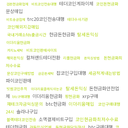
테더코인계좌이체
코인돈현금화
검돈현금화업체
비트코인전송대행
문상매입
trc20코인전송대행
테더수사기관
비트송금업체
코인해외지갑매입
현금돈현금화
탈세돈믹싱
국내거래소fds출금시간
이더리움현금화
비트코인판매사이트
카지노세탁
컬쳐랜드테더전환
돈현금화최
해외돈믹싱
리플현금화
돈믹싱방법
저수수료
잡코인구입대행
세금적게내는방법
문상코인구매방법
금은돈세탁
파이코인판매
탈세돈믹싱
돈현금화안전업
빗썸코인추적
이더리움클레식사는곳
체
이더리움현금화
xrp구매
핑현금화
btc구매대행
btc현금화
이더리움매입
재테크자금믹싱문의
코인구매대행
솔라나구입
24시
소액결제비트구입
코인현금화최저수수료
블랙테더코인전송
테더현금화
btc구매대행
코
검돈믹싱업체
돈현금화당일정산