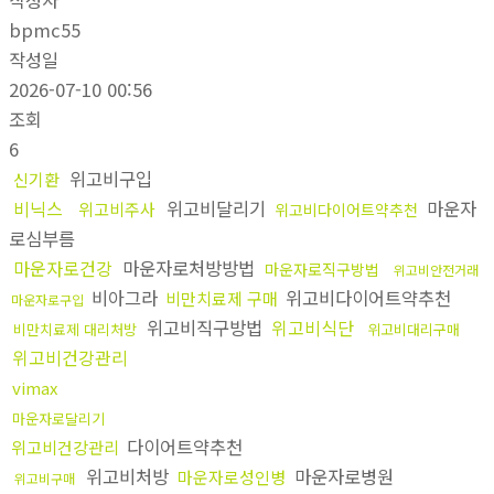
작성자
bpmc55
작성일
2026-07-10 00:56
조회
6
위고비구입
신기환
비닉스
위고비달리기
마운자
위고비주사
위고비다이어트약추천
로심부름
마운자로건강
마운자로처방방법
마운자로직구방법
위고비안전거래
비아그라
위고비다이어트약추천
비만치료제 구매
마운자로구입
위고비직구방법
위고비식단
비만치료제 대리처방
위고비대리구매
위고비건강관리
vimax
마운자로달리기
다이어트약추천
위고비건강관리
위고비처방
마운자로병원
마운자로성인병
위고비구매