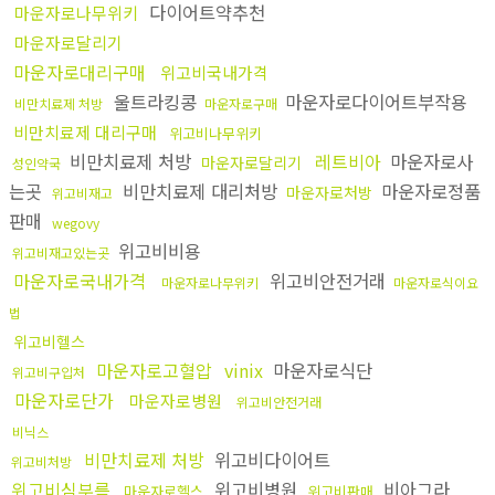
다이어트약추천
마운자로나무위키
마운자로달리기
마운자로대리구매
위고비국내가격
울트라킹콩
마운자로다이어트부작용
비만치료제 처방
마운자로구매
비만치료제 대리구매
위고비나무위키
비만치료제 처방
레트비아
마운자로사
마운자로달리기
성인약국
는곳
비만치료제 대리처방
마운자로정품
마운자로처방
위고비재고
판매
wegovy
위고비비용
위고비재고있는곳
마운자로국내가격
위고비안전거래
마운자로나무위키
마운자로식이요
법
위고비헬스
마운자로고혈압
vinix
마운자로식단
위고비구입처
마운자로단가
마운자로병원
위고비안전거래
비닉스
비만치료제 처방
위고비다이어트
위고비처방
위고비심부름
위고비병원
비아그라
마운자로헬스
위고비판매