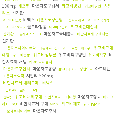
100mg
마운자로구입처
위고비병원
시알
해포쿠
위고비병원
리스
신기환
비맥스
마운자로성인병
위고비파는곳
마운자로재고
위고비약국가격
울트라킹콩
위고비판매업체
비아그라100mg
위고비구입처
마운자로국내출시
신기환
비만치료제 구매대행
마운자로 가격 비교
신기환
위고비구매
마운자로다이어트약
위고비효능
해포쿠
마운자로삭센다
대행
위고비심부름
위고비직구방법
비
위고비직구
위고비운동
만치료제 처방
위고비국내출시
마운자로구입처
마운자로용량
아드레닌
성인약국
골드비아그라
시알리스20mg
마운자로약국
비만치료제 대리구매
비닉스
비만치료제
골드비아그라
위고비대리구매
마운자로당뇨
비만치료제 구매대행
비아그
센트립
비만치료제 구매
위고비재고
라100mg
vinix
위고비달리기
마운자로주사
마운자로다이어트