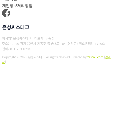
개인정보처리방침
은성씨스테크
회사명: 은성씨스테크 대표자: 김종선
주소: 17095 경기 용인시 기흥구 중부대로 184 (영덕동) 힉스유터워 1715호
전화: 031-703-8204
Copyright © 2025 은성씨스테크. All rights reserved.
Created by
Yescall.com
[
관리
자
]