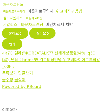
마운자로당뇨
마운자로구입처
위고비직구방법
마운자로약국가격
골드시알리스
마운자로처방
시알리스
마운자로런닝
비만치료제 처방
좋아요
0
싫어요
0
인쇄
«
a7C_텔레@KOREATALK77 신세계상품권94%_q5C
f4Q_텔레 : bpmc55 위고비성인병 위고비다이어트부작용
_o0F
»
목록보기
답글쓰기
글수정
글삭제
Powered by KBoard
이용약관