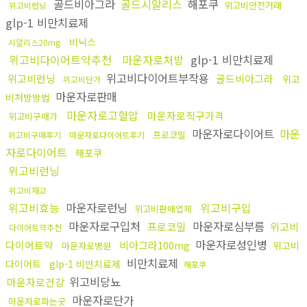
골드비아그라
골드시알리스
해포쿠
위고비안전거래
위고비런닝
glp-1 비만치료제
비닉스
시알리스20mg
위고비다이어트약추천
마운자로처방
glp-1 비만치료제
위고비다이어트부작용
위고비런닝
골드비아그라
위고
위고비단가
마운자로판매
비처방방법
마운자로고혈압
마운자로직구가격
위고비구매가
마운자로다이어트
마운
프로코밀
위고비구매후기
마운자로다이어트후기
자로다이어트
해포쿠
위고비런닝
위고비재고
위고비효능
마운자로런닝
위고비구입
위고비판매업체
마운자로구입처
마운자로심부름
프로코밀
위고비
다이어트약추천
마운자로성인병
다이어트약
비아그라100mg
위고비
마운자로병원
비만치료제
다이어트
glp-1 비만치료제
해포쿠
위고비당뇨
마운자로건강
마운자로단가
마운자로파는곳