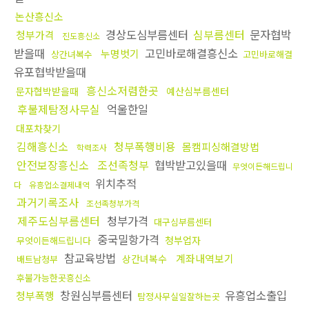
논산흥신소
경상도심부름센터
심부름센터
문자협박
청부가격
진도흥신소
받을때
고민바로해결흥신소
누명벗기
상간녀복수
고민바로해결
유포협박받을때
흥신소저렴한곳
문자협박받을때
예산심부름센터
후불제탐정사무실
억울한일
대포차찾기
김해흥신소
청부폭행비용
몸캠피싱해결방법
학력조사
안전보장흥신소
조선족청부
협박받고있을때
무엇이든해드립니
위치추적
다
유흥업소결제내역
과거기록조사
조선족청부가격
제주도심부름센터
청부가격
대구심부름센터
중국밀항가격
청부업자
무엇이든해드립니다
참교육방법
계좌내역보기
상간녀복수
배트남청부
후불가능한곳흥신소
창원심부름센터
유흥업소출입
청부폭행
탐정사무실일잘하는곳