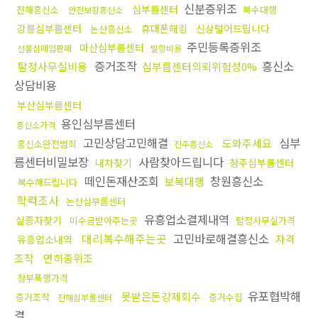
신분증위조
심부름센터
진해흥신소
복수대행
안전보장흥신소
강릉심부름센터
휴대폰해킹
신상털어드립니다
논산흥신소
주민등록증위조
마산심부름센터
선불심매입판매
밀항비용
증거조작
흥신소
탐정사무실비용
심부름센터의뢰위험성0%
상담비용
부산심부름센터
용인심부름센터
흥신소가격
고민상담고민해결
심부
도와주세요
흥신소완전범죄
진주흥신소
름센터비밀보장
사람찾아드립니다
내차찾기
청주심부름센터
떼인돈재산조회
창원흥신소
보복대행
복수해드립니다
학력조사
논산심부름센터
유흥업소결제내역
실종자찾기
미수금받아주는곳
탐정사무실가격
대리복수해주는곳
고민바로해결흥신소
자격
유흥업소내역
조작
면허증위조
청부폭행가격
유포협박해
못받은돈강제회수
증거조작
증거수집
진해심부름센터
결