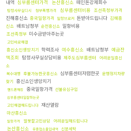
내역
심부름센터가격
논산흥신소
떼인돈강제회수
심부름센터비용
조선족청부가격
탐정사무실디시
청부폭행가격
진해흥신소
돈받아드립니다
중국밀항가격
김해흥
밀항브로커
배트남청부
밀항비용
신소
순천흥신소
미수금받아주는곳
조선족청부
고민바로해결
학력조사
여수흥신소
배트남청부
예금잔
흥신소인생망치기
액조회
탐정사무실상담비용
제주도심부름센터
어려운일흥신
소
심부름센터저렴한곳
후불가능한곳흥신소
운행정지차량
복수대행
흥신소인생망치기
찾기
중국밀항가격
선불유심구입
핸드폰해킹
심부름센터일잘하는곳
재산열람
고민해결해드립니다
마산흥신소
말못할고민상담
어려운일해드립니다
밀항가격
논산흥신소
신분세탁
유흥업소출입내역