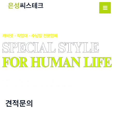
콘
은성
씨스테크
텐
Mai
츠
Men
로
건
너
뛰
기
견적문의