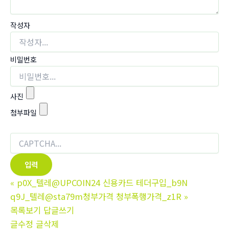
작성자
비밀번호
사진
첨부파일
«
p0X_텔레@UPCOIN24 신용카드 테더구입_b9N
q9J_텔레@sta79m청부가격 청부폭행가격_z1R
»
목록보기
답글쓰기
글수정
글삭제