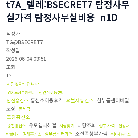
t7A_텔레:BSECRET7 탐정사무
실가격 탐정사무실비용_n1D
작성자
TG@BSECRET7
작성일
2026-06-04 03:51
조회
12
사람찾아드립니다
천안심부름센터
경기도심부름센터
흥신소이용후기
후불제흥신소
심부름센터비밀
안산흥신소
보장
돈세탁
포항흥신소
유포협박해결
차량조회
청부가격
순천흥신소
사람찾기
인생나
조선족청부가격
심부름센터가격
김해흥신소
락보내기
후불제흥신소