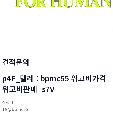
견적문의
p4F_텔레 : bpmc55 위고비가격
위고비판매_s7V
작성자
TG@bpmc55