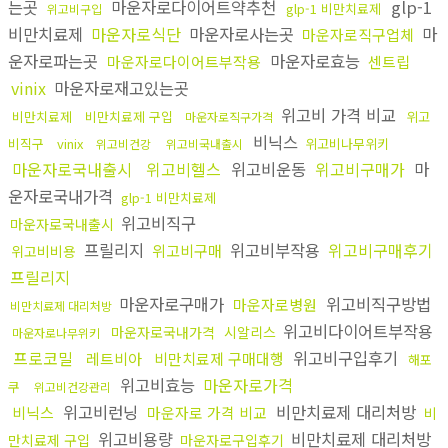
는곳
마운자로다이어트약추천
glp-1
glp-1 비만치료제
위고비구입
비만치료제
마운자로식단
마운자로사는곳
마
마운자로직구업체
운자로파는곳
마운자로효능
마운자로다이어트부작용
센트립
vinix
마운자로재고있는곳
위고비 가격 비교
비만치료제
비만치료제 구입
위고
마운자로직구가격
비닉스
비직구
vinix
위고비나무위키
위고비건강
위고비국내출시
마운자로국내출시
위고비헬스
위고비운동
위고비구매가
마
운자로국내가격
glp-1 비만치료제
위고비직구
마운자로국내출시
프릴리지
위고비부작용
위고비구매후기
위고비구매
위고비비용
프릴리지
마운자로구매가
위고비직구방법
마운자로병원
비만치료제 대리처방
위고비다이어트부작용
마운자로국내가격
시알리스
마운자로나무위키
프로코밀
위고비구입후기
레트비아
비만치료제 구매대행
해포
위고비효능
마운자로가격
쿠
위고비건강관리
위고비런닝
비만치료제 대리처방
비닉스
마운자로 가격 비교
비
위고비용량
비만치료제 대리처방
만치료제 구입
마운자로구입후기