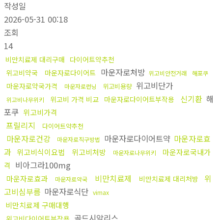
작성일
2026-05-31 00:18
조회
14
비만치료제 대리구매
다이어트약추천
마운자로처방
위고비약국
마운자로다이어트
위고비안전거래
해포쿠
위고비단가
마운자로약국가격
위고비용량
마운자로런닝
신기환
해
위고비 가격 비교
마운자로다이어트부작용
위고비나무위키
포쿠
위고비가격
프릴리지
다이어트약추천
마운자로건강
마운자로다이어트약
마운자로효
마운자로직구방법
과
위고비식이요법
위고비처방
마운자로국내가
마운자로나무위키
비아그라100mg
격
비만치료제
위
마운자로효과
비만치료제 대리처방
마운자로약국
고비심부름
마운자로식단
vimax
비만치료제 구매대행
골드시알리스
위고비다이어트부작용