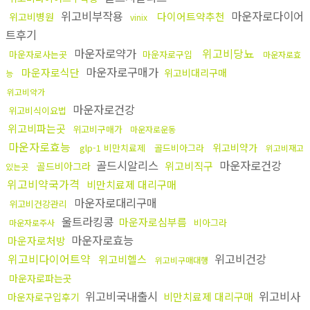
위고비부작용
마운자로다이어
다이어트약추천
위고비병원
vinix
트후기
마운자로약가
위고비당뇨
마운자로사는곳
마운자로구입
마운자로효
마운자로구매가
마운자로식단
위고비대리구매
능
위고비약가
마운자로건강
위고비식이요법
위고비파는곳
위고비구매가
마운자로운동
마운자로효능
위고비약가
glp-1 비만치료제
골드비아그라
위고비재고
골드시알리스
마운자로건강
위고비직구
골드비아그라
있는곳
위고비약국가격
비만치료제 대리구매
마운자로대리구매
위고비건강관리
울트라킹콩
마운자로심부름
비아그라
마운자로주사
마운자로효능
마운자로처방
위고비다이어트약
위고비건강
위고비헬스
위고비구매대행
마운자로파는곳
위고비국내출시
위고비사
비만치료제 대리구매
마운자로구입후기