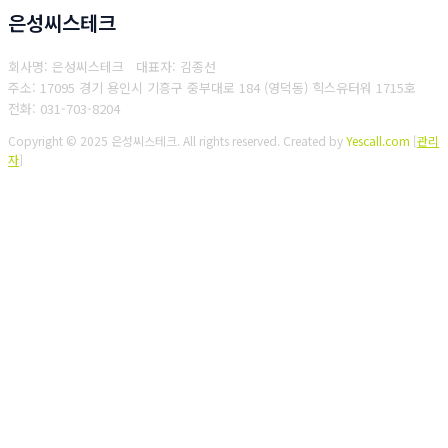
은성씨스테크
회사명: 은성씨스테크 대표자: 김종선
주소: 17095 경기 용인시 기흥구 중부대로 184 (영덕동) 힉스유터워 1715호
전화: 031-703-8204
Copyright © 2025 은성씨스테크. All rights reserved.
Created by
Yescall.com
[
관리
자
]