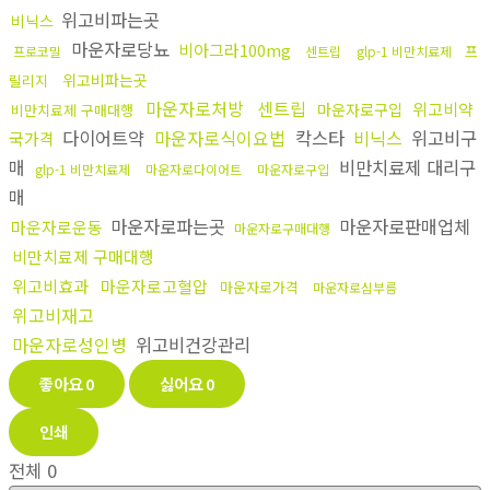
위고비파는곳
비닉스
마운자로당뇨
비아그라100mg
프
프로코밀
센트립
glp-1 비만치료제
위고비파는곳
릴리지
마운자로처방
센트립
위고비약
마운자로구입
비만치료제 구매대행
다이어트약
마운자로식이요법
칵스타
비닉스
위고비구
국가격
매
비만치료제 대리구
glp-1 비만치료제
마운자로다이어트
마운자로구입
매
마운자로파는곳
마운자로판매업체
마운자로운동
마운자로구매대행
비만치료제 구매대행
위고비효과
마운자로고혈압
마운자로가격
마운자로심부름
위고비재고
마운자로성인병
위고비건강관리
좋아요
0
싫어요
0
인쇄
전체
0