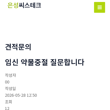
콘
은성
씨스테크
텐
Mai
츠
Men
로
건
너
뛰
견적문의
기
임신 약물중절 질문합니다
작성자
00
작성일
2026-05-28 12:50
조회
12