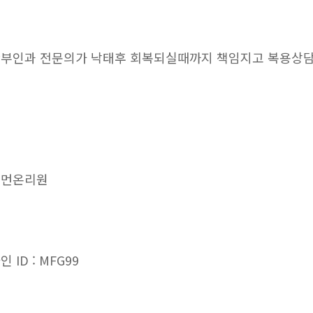
부인과 전문의가 낙태후 회복되실때까지 책임지고 복용상
우먼온리원
인 ID : MFG99