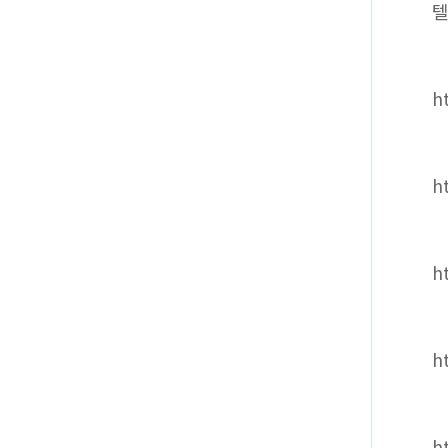
텔
ht
h
h
h
h