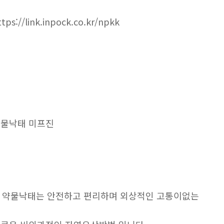
ttps://link.inpock.co.kr/npkk
물낙태 미프진
. 약물낙태는 안전하고 편리하며 외상적인 고통이없는