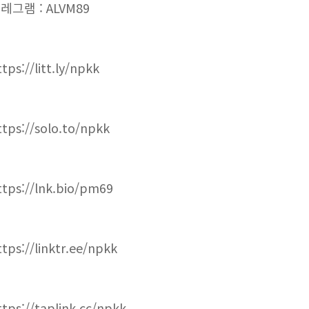
레그램 : ALVM89
tps://litt.ly/npkk
ttps://solo.to/npkk
ttps://lnk.bio/pm69
ttps://linktr.ee/npkk
ttps://taplink.cc/npkk