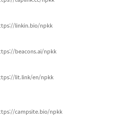
ttps://linkin.bio/npkk
ttps://beacons.ai/npkk
ttps://lit.link/en/npkk
ttps://campsite.bio/npkk