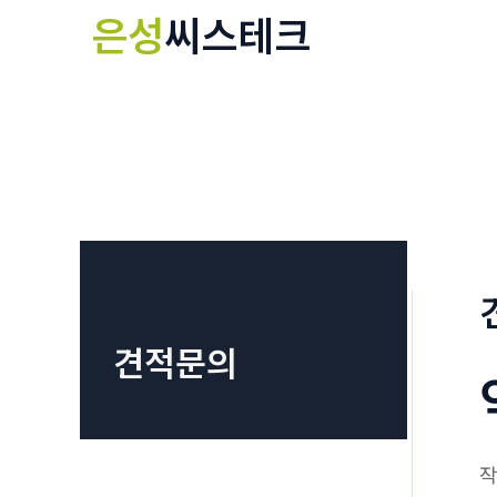
콘
은성
씨스테크
텐
츠
로
건
너
뛰
기
견적문의