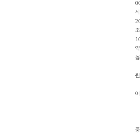
0
2
1
약
옳
원
어
중