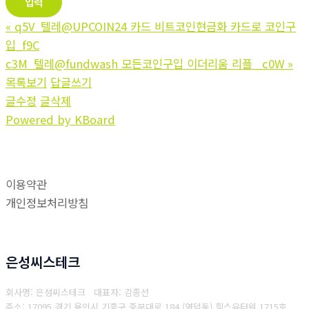
«
q5V_텔레@UPCOIN24 카드 비트코인현금화 카드로 코인구
입_f9C
c3M_텔레@fundwash 모든코인구입 이더리움 리플 _c0W
»
목록보기
답글쓰기
글수정
글삭제
Powered by KBoard
이용약관
개인정보처리방침
은성씨스테크
회사명: 은성씨스테크 대표자: 김종선
주소: 17095 경기 용인시 기흥구 중부대로 184 (영덕동) 힉스유터워 1715호