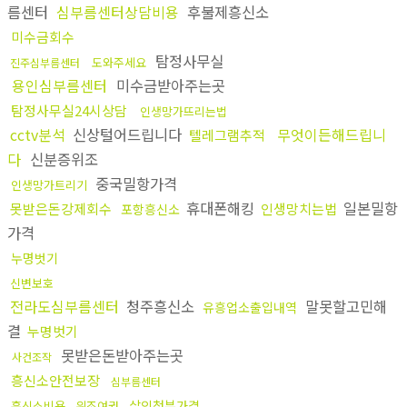
름센터
심부름센터상담비용
후불제흥신소
미수금회수
탐정사무실
도와주세요
진주심부름센터
용인심부름센터
미수금받아주는곳
탐정사무실24시상담
인생망가뜨리는법
cctv분석
신상털어드립니다
무엇이든해드립니
텔레그램추적
다
신분증위조
중국밀항가격
인생망가트리기
휴대폰해킹
일본밀항
못받은돈강제회수
인생망치는법
포항흥신소
가격
누명벗기
신변보호
전라도심부름센터
청주흥신소
말못할고민해
유흥업소출입내역
결
누명벗기
못받은돈받아주는곳
사건조작
흥신소안전보장
심부름센터
살인청부가격
흥신소비용
위조여권