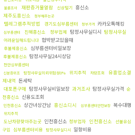
재판증거물열람
흥신소
신상털기
불륜조사
제주도흥신소
청부해주는곳
텔레그램추적방법
카카오톡해킹
경기도심부름센터
청부가격
탐정사무실디시
탐정사무실
진해흥신소
청부업체
심부름센터
협박받고있을때
어려운일해드립니다
심부름센터비밀보장
후불제흥신소
탐정사무실24시상담
후불제흥신소
천안심부름센터
유흥업소결
위치추적
탐정사무실의뢰위험성0%
차량조회
신분증위조
제내역
돈세탁
대포폰구매
탐정사무실비밀보장
과거조사
탐정사무실가격
순
신용도조회
천흥신소
상간녀상간남
흥신소디시
복수대행
인천흥신소
심부름센터안전보장
위치추적
인천흥신소
인천흥신소
도난차량찾아주는곳
청부업자
선불유심
밀항비용
심부름센터비용
구입
탐정사무실디시