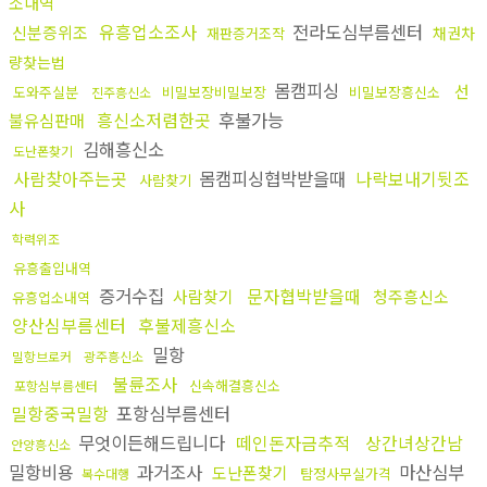
소내역
유흥업소조사
전라도심부름센터
신분증위조
채권차
재판증거조작
량찾는법
몸캠피싱
선
도와주실분
비밀보장비밀보장
비밀보장흥신소
진주흥신소
흥신소저렴한곳
후불가능
불유심판매
김해흥신소
도난폰찾기
사람찾아주는곳
몸캠피싱협박받을때
나락보내기뒷조
사람찾기
사
학력위조
유흥출입내역
증거수집
문자협박받을때
사람찾기
청주흥신소
유흥업소내역
양산심부름센터
후불제흥신소
밀항
밀항브로커
광주흥신소
불륜조사
신속해결흥신소
포항심부름센터
밀항중국밀항
포항심부름센터
무엇이든해드립니다
떼인돈자금추적
상간녀상간남
안양흥신소
밀항비용
과거조사
마산심부
도난폰찾기
탐정사무실가격
복수대행