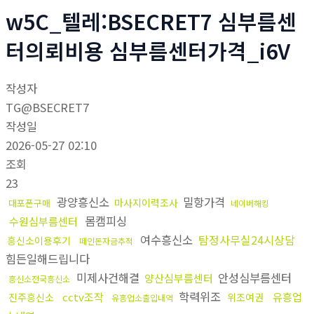
w5C_텔레:BSECRET7 심부름센
터의뢰비용 심부름센터가격_i6V
작성자
TG@BSECRET7
작성일
2026-05-27 02:10
조회
23
광양흥신소
밀항가격
마사지이력조사
대포폰구매
네이버해킹
몸캠피싱
수원심부름센터
여수흥신소
탐정사무실24시상담
흥신소이용후기
떼인돈자금추적
힘든일해드립니다
미제사건해결
안성심부름센터
양산심부름센터
흥신소전국흥신소
학력위조
cctv조작
유흥업
진주흥신소
위조여권
유흥업소출입내역