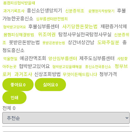
몸캠피싱협박받을때
흥신소인생망치기
후불
신분증위조
과거기록조사
운행정지차량찾기
가능한곳흥신소
심부름센터완전범죄
후불심부름센터
사기당한돈찾는법
재판증거삭제
협박받고있어요
위조여권
탐정사무실전국탐정사무실
몸캠피싱해결방법
신분증위
못받은돈받는법
상간녀상간남
도와주실분
충
조
못받은돈받는법
청도흥신소
예금잔액조회
제주도심부름센터
양산심부름센터
억울한일
사람찾
협박받고있어요
청부브
아주는곳
협박받고있을때해결
흥신소전국흥신소
로커
과거조사
신상조회방법
청부가격
무엇이든해드립니다
좋아요
0
싫어요
0
인쇄
전체
0