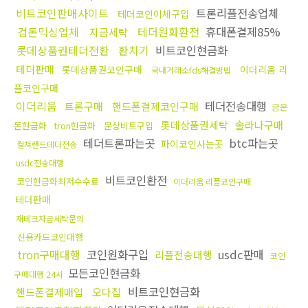
비트코인판매사이트
트론리플전송업체
테더코인이체구입
검돈믹싱업체
테더원화환전
휴대폰결제85%
자금세탁
롯데상품권테더전환
환치기
비트코인현금화
테더판매
롯데상품권코인구매
이더리움 리
국내거래소fds해결방법
플코인구매
이더리움
테더전송대행
트론구매
핸드폰결제코인구매
금은
롯데상품권세탁
솔라나구매
돈현금화
tron현금화
문상비트구입
테더트론파는곳
btc파는곳
파이코인사는곳
컬쳐랜드테더전송
usdc전송대행
비트코인환전
코인현금화최저수수료
이더리움 리플코인구매
테더판매
재테크자금세탁문의
신용카드코인대행
tron구매대행
코인원화구입
usdc판매
리플전송대행
코인
모든코인현금화
구매대행 24시
비트코인현금화
핸드폰결제매입
오다집