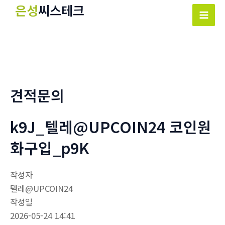
콘
은성
씨스테크
텐
Mai
츠
Men
로
건
너
뛰
견적문의
기
k9J_텔레@UPCOIN24 코인원
화구입_p9K
작성자
텔레@UPCOIN24
작성일
2026-05-24 14:41