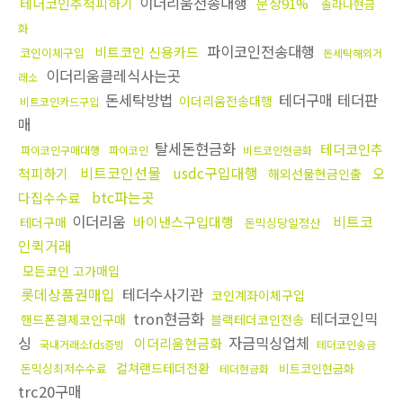
이더리움전송대행
테더코인추척피하기
문상91%
솔라나현금
화
파이코인전송대행
비트코인 신용카드
코인이체구입
돈세탁해외거
이더리움클레식사는곳
래소
돈세탁방법
테더구매 테더판
이더리움전송대행
비트코인카드구입
매
탈세돈현금화
테더코인추
파이코인구매대행
파이코인
비트코인현금화
비트코인선물
usdc구입대행
척피하기
오
해외선물현금인출
btc파는곳
다집수수료
이더리움
비트코
바이낸스구입대행
테더구매
돈믹싱당일정산
인퀵거래
모든코인 고가매입
롯데상품권매입
테더수사기관
코인계좌이체구입
tron현금화
테더코인믹
핸드폰결제코인구매
블랙테더코인전송
싱
자금믹싱업체
이더리움현금화
국내거래소fds증빙
테더코인송금
컬쳐랜드테더전환
돈믹싱최저수수료
비트코인현금화
테더현금화
trc20구매