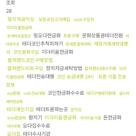
조회
28
정치자금믹싱
모든코인고가매입
usdc구입처
이더리움현금화
핑오다현금화
문화상품권테더전환
트론구매
돈세탁당일정산
테
테더코인추척피하기
재정거래세탁대행
휴대폰결제세탁
더돈믹싱
이더리움현금화
사
코인원화구입
컬쳐랜드코인구매방법
컬쳐랜드비트구입
정치자금세탁방법
컬쳐랜드테더구매
이더
테더전송대행
코인 송금대행 24시
트론 리플 전송
리움현금화
업체
코인현금화수수료
xrp판매
테더구매테더판매
usdc전송대행
골드바
세탁현금화
테더개인지갑
테더트론파는곳
돈믹싱
환치기
이더리움현금화
돈현금화
tron현금화
이더리움 리플
오다집수수료
테더무통
오다집
테더수사기관