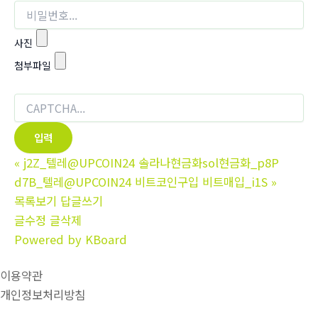
사진
첨부파일
«
j2Z_텔레@UPCOIN24 솔라나현금화sol현금화_p8P
d7B_텔레@UPCOIN24 비트코인구입 비트매입_i1S
»
목록보기
답글쓰기
글수정
글삭제
Powered by KBoard
이용약관
개인정보처리방침