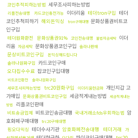
세무조사피하는방법
코인추적피하는방법
이더리움
테더tron구입
테더
리플전송대행
카드코인충전가능
코인추척피하기
해외돈믹싱
문화상품권비트코
tron구매대행
인구입
이더
테더원화환전
문화상품권91%
코인전송대행
불법자금세탁
리움
문화상품권코인구입
자금세탁
솔라나판매
문상비트코인구입
돈믹싱해드립니다
카드코인구매
솔라나원화구입
오다집수수료
잡코인구입대행
비트코인환전
솔라나원화구입
trc20원화구입
개인지갑 고
세무조사피하는방법
이더리움현금화
가매입
세금적게내는방법
문화상품권비트코인구입
세금적게내는
리플코인판매
방법
비트코인송금대행
암
비트송금업체
국내거래소fds우회하는법
호화폐구매대행
trc20구매대행
테더수사기관
암호화폐전송대행
테더거래
핑오다믹싱
가
테더현금화
파이코인구매대행
trc20
상화폐선물거래
오다집