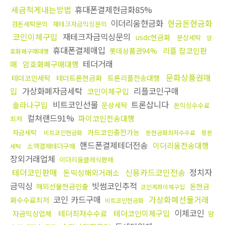
세금적게내는방법
휴대폰결제현금화85%
이더리움현금화
현금돈현금화
검돈세탁문의
재테크자금믹싱문의
코인이체구입
재테크자금믹싱문의
usdc현금화
문상세탁
암
휴대폰결제매입
리플 잡코인판
롯데상품권94%
호화폐구매대행
테더거래
매
암호화폐구매대행
문화상품권매
테더코인세탁
테더트론현금화
트론리플전송대행
입
가상화폐자금세탁
리플코인구매
코인이체구입
비트코인선물
트론삽니다
솔라나구입
문상세탁
돈믹싱수수료
컬쳐랜드91%
파이코인전송대행
최저
카드코인충전가능
자금세탁
비트코인현금화
돈현금화최저수수료
핑돈
핸드폰결제테더전송
이더리움전송대행
소액결제테더구매
세탁
장외거래업체
이더리움클레식판매
테더코인판매
신용카드코인전송
정치자
돈믹싱해외거래소
금믹싱
빗썸코인추적
해외선물현금인출
돈현금
코인계좌이체구입
코인 카드구매
가상화폐선물거래
화수수료최저
비트코인현금화
이체코인
테더최저수수료
테더코인이체구입
자금믹싱업체
암