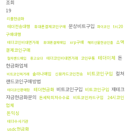
조회
19
리플현금화
문상비트구입
테더전송대행
trc20
휴대폰결제코인구매
파이코인
구매대행
소액
xrp구매
테더코인비대면거래
휴대폰결제매입
해외선물현금인출
결제코인구매
테더이체
돈
테더코인비대면거래
코인무통
컬쳐랜드매입
중고오다
현금화업체
비트코인구입
컬쳐
솔라나매입
신용카드코인전송
비트코인퀵거래
랜드코인구매방법
비트코인구입
재테크
테더현금화
비트코인구입
테더코인판매함
자금현금화문의
24시코인
돈세탁최저수수료
비트코인카드구입
업체
돈믹싱
테더수사기관
usdc현금화