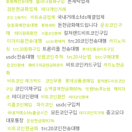
돈세탁업체
솔라나원화구입
호화폐전송대행
검돈현금화업체
테더개인거래
국내거래소fds해결업체
비트송금업체
코인 신용카드
돈현금화해드립니다
문상코인구
암호화폐전송대행
횡령세탁
매
컬쳐랜드비트코인구입
테더원화환전
리플코인판매
이더리움전송대행
trc20코인전송대행
카지노믹
usdc판매처
트론리플 전송대행
싱
trc20원화구입
롯데상품권비트구입
usdc전송대행
빗썸코인추적
trc20사는법
btc구매대행
비트코인카드구입
카지노현금
잡코인판매
재테크자금현금화문의
화
비트코인 체크카드
코인무통
롯데상품권매입
컬쳐랜드비트코인
코인이체구입
소액결제현금화85%
빗썸fds푸는법
해외자
구입
테더코인판매
비트코인환전
금
테더코인판매
usdc구입처
리플코인매입
파이코인
모든코인구입
중고오다
국내거래소fds출금시간
테더코인직거래
대포통장
문상현금화91%
비트코인현금화
trc20코인전송대행