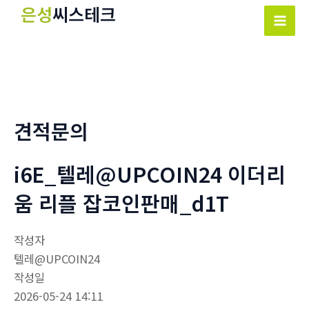
콘
은성
씨스테크
텐
Mai
츠
Men
로
건
너
뛰
견적문의
기
i6E_텔레@UPCOIN24 이더리
움 리플 잡코인판매_d1T
작성자
텔레@UPCOIN24
작성일
2026-05-24 14:11