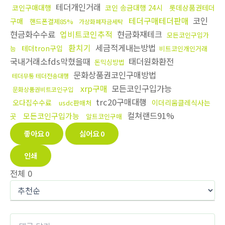
테더개인거래
코인구매대행
코인 송금대행 24시
롯데상품권테더
테더구매테더판매
코인
구매
핸드폰결제85%
가상화폐자금세탁
현금화수수료
업비트코인추적
현금화재테크
모든코인구입가
환치기
세금적게내는방법
테더tron구입
능
비트코인개인거래
국내거래소fds막혔을때
태더원화환전
돈믹싱방법
문화상품권코인구매방법
테더무통 테더전송대행
xrp구매
모든코인구입가능
문화상품권비트코인구입
trc20구매대행
오다집수수료
이더리움클레식사는
usdc판매처
컬쳐랜드91%
모든코인구입가능
곳
알트코인구매
좋아요
0
싫어요
0
인쇄
전체
0