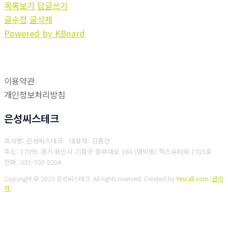
목록보기
답글쓰기
글수정
글삭제
Powered by KBoard
이용약관
개인정보처리방침
은성씨스테크
회사명: 은성씨스테크 대표자: 김종선
주소: 17095 경기 용인시 기흥구 중부대로 184 (영덕동) 힉스유터워 1715호
전화: 031-703-8204
Copyright © 2025 은성씨스테크. All rights reserved.
Created by
Yescall.com
[
관리
자
]