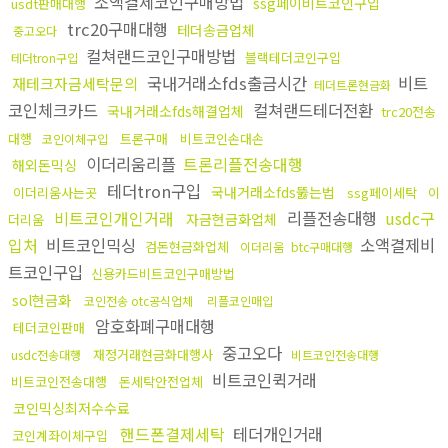
소액결제코인구매방법
ssg페이비트코인구입
usdt판매대행
trc20구매대행
테더송금업체
중고오다
컬쳐랜드코인구매방법
블랙테더코인구입
테더tron구입
국내거래소fds출금시간
비트
재테크자금세탁문의
테더트론현금화
코인체크카드
컬쳐랜드테더전환
국내거래소fds해결업체
trc20전송
대행
트론구매
비트코인손대손
코인이체구입
이더리움리플
트론리플전송대행
해외돈믹싱
테더tron구입
국내거래소fds뚫는법
이더리움사는곳
ssg페이세탁
이
비트코인개인거래
리플전송대행
usdc구
자금현금화업체
더리움
입처
비트코인믹싱
소액결제비
검돈현금화업체
이더리움
btc구매대행
트코인구입
신용카드비트코인구매방법
sol현금화
코인전송 otc공식업체
리플코인매입
암호화폐구매대행
테더코인판매
중고오다
재정거래현금화대행사
usdc전송대행
비트코인전송대행
비트코인퀵거래
비트코인전송대행
돈세탁안전업체
코인믹싱최저수수료
핸드폰결제세탁
테더개인거래
코인계좌이체구입