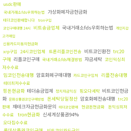
usdc판매
가상화폐자금현금화
국내거래소fds우회하는법
테더코인판매합니다
tron구입
비트송금업체
국내거래소fds우회하는법
코인구매대행 24시
개인지갑
고가매입
신용카드미동의현금화
비트코인환전
trc20
24시코인업체
트론리플코인전송
xrp구입
구매
리플코인구매
자금세탁
코인믹싱최
국내거래소fds해결방법
저수수료
밈코인전송대행
암호화폐구매대행
리플전송대행
카드코인구입처
테더최저수수료
핑돈현금화
테더송금업체
비트코인현금
핑오다세탁
정치자금믹싱
화
돈세탁당일정산
암호화폐전송대행
trc20
문화상품권코인구매방법
재테크자금현금화문의
판매
현금돈현금화
돈믹싱최저
테더코인판매
tron현금화
신세계상품권94%
수수료
오다집수수료
롯데상품권코인구매
비트코인카드구입