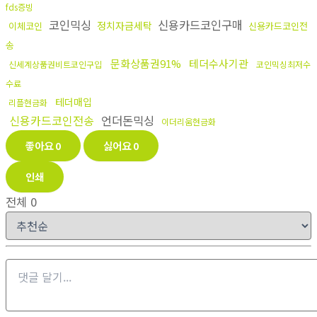
fds증빙
코인믹싱
신용카드코인구매
정치자금세탁
이체코인
신용카드코인전
송
문화상품권91%
테더수사기관
신세계상품권비트코인구입
코인믹싱최저수
수료
테더매입
리플현금화
신용카드코인전송
언더돈믹싱
이더리움현금화
좋아요
0
싫어요
0
인쇄
전체
0