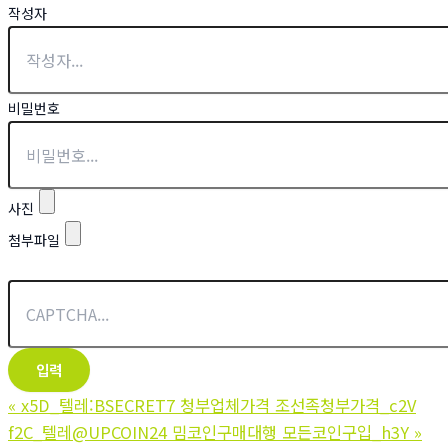
작성자
비밀번호
사진
첨부파일
«
x5D_텔레:BSECRET7 청부업체가격 조선족청부가격_c2V
f2C_텔레@UPCOIN24 밈코인구매대행 모든코인구입_h3Y
»