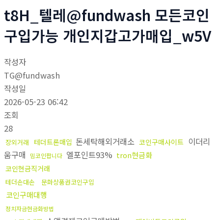
t8H_텔레@fundwash 모든코인
구입가능 개인지갑고가매입_w5V
작성자
TG@fundwash
작성일
2026-05-23 06:42
조회
28
돈세탁해외거래소
이더리
테더트론매입
코인구매사이트
장외거래
움구매
엘포인트93%
tron현금화
밈코인팝니다
코인현금직거래
테더손대손
문화상품권코인구입
코인구매대행
정치자금현금화방법