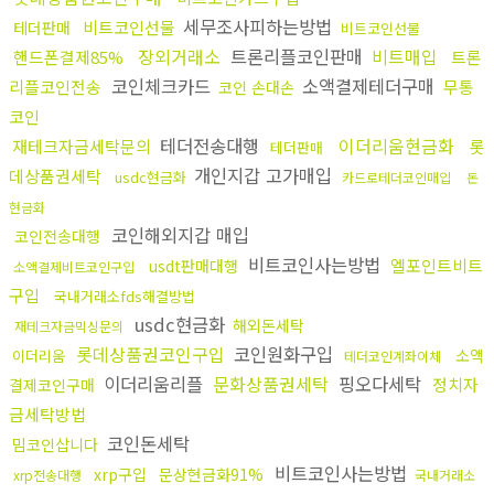
세무조사피하는방법
비트코인선물
테더판매
비트코인선물
장외거래소
트론리플코인판매
비트매입
핸드폰결제85%
트론
코인체크카드
소액결제테더구매
리플코인전송
무통
코인 손대손
코인
테더전송대행
이더리움현금화
재테크자금세탁문의
롯
테더판매
개인지갑 고가매입
데상품권세탁
usdc현금화
카드로테더코인매입
돈
현금화
코인해외지갑 매입
코인전송대행
비트코인사는방법
엘포인트비트
usdt판매대행
소액결제비트코인구입
구입
국내거래소fds해결방법
usdc현금화
해외돈세탁
재테크자금믹싱문의
롯데상품권코인구입
코인원화구입
소액
이더리움
테더코인계좌이체
이더리움리플
문화상품권세탁
핑오다세탁
정치자
결제코인구매
금세탁방법
코인돈세탁
밈코인삽니다
비트코인사는방법
xrp구입
문상현금화91%
xrp전송대행
국내거래소