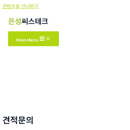
콘텐츠로 건너뛰기
은성
씨스테크
Main Menu
견적문의