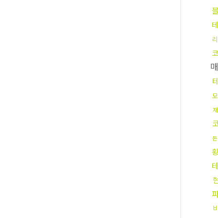
리
모
재
돈