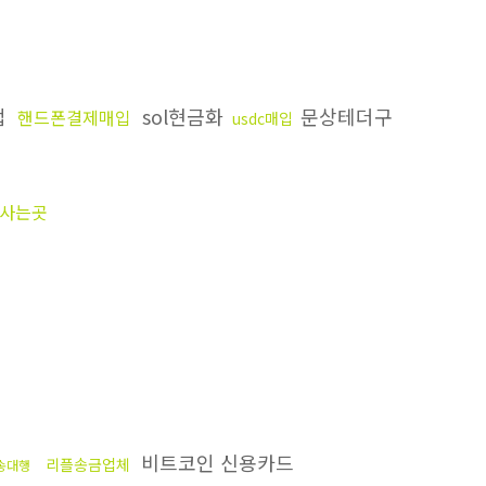
법
sol현금화
문상테더구
핸드폰결제매입
usdc매입
사는곳
비트코인 신용카드
리플송금업체
송대행