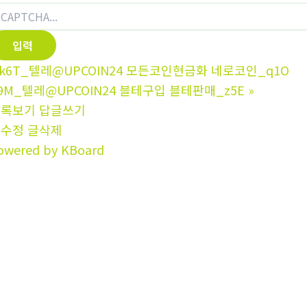
k6T_텔레@UPCOIN24 모든코인현금화 네로코인_q1O
9M_텔레@UPCOIN24 블테구입 블테판매_z5E
»
목록보기
답글쓰기
글수정
글삭제
owered by KBoard