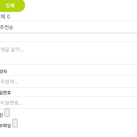
인쇄
전체
0
성자
밀번호
진
부파일