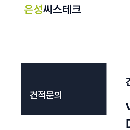
콘
은성
씨스테크
텐
츠
로
건
너
뛰
기
견적문의