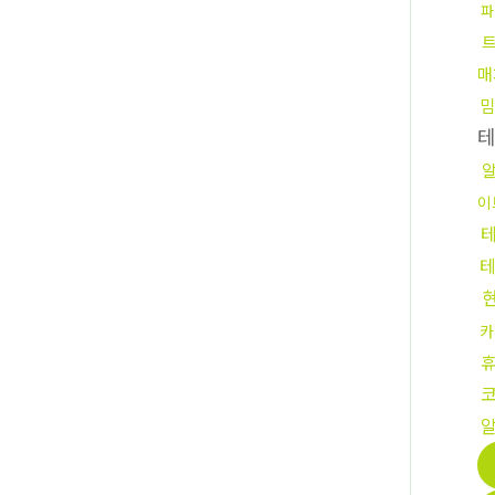
파
매
밈
이
카