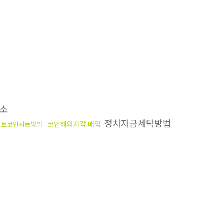
소
정치자금세탁방법
코인해외지갑 매입
비트코인사는방법