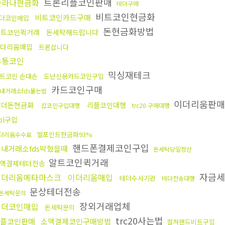
트론리플코인판매
솔라나현금화
테더구매
비트코인현금화
비트코인카드구매
더코인매입
돈현금화방법
비트코인퀵거래
돈세탁해드립니다
더리움매입
트론삽니다
무통코인
믹싱재테크
트코인 손대손
도난신용카드코인구입
카드코인구매
내거래소fds뚫는법
이더리움판매
언더돈현금화
리플코인대행
잡코인구입대행
trc20 구매대행
ol구입
엘포인트현금화93%
더리움수수료
핸드폰결제코인구입
국내거래소fds막혔을때
돈세탁당일정산
알트코인퀵거래
액결제테더전송
자금세
이더리움메타마스크
이더리움매입
테더수사기관
테더전송대행
문상테더전송
돈세탁문의
장외거래업체
테더코인매입
돈세탁문의
trc20사는법
플코인판매
소액결제코인구매방법
컬쳐랜드비트구입