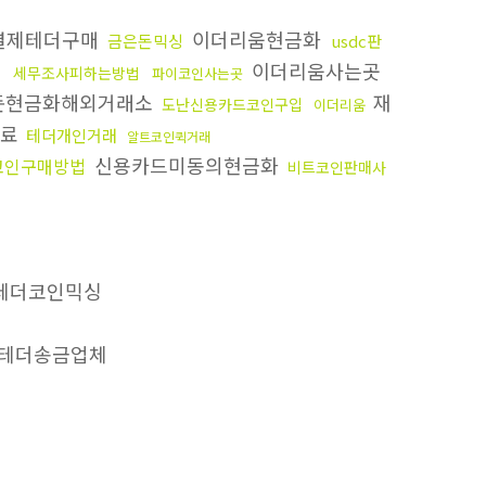
결제테더구매
이더리움현금화
금은돈믹싱
usdc판
이더리움사는곳
세무조사피하는방법
파이코인사는곳
돈현금화해외거래소
재
도난신용카드코인구입
이더리움
수료
테더개인거래
알트코인퀵거래
신용카드미동의현금화
코인구매방법
비트코인판매사
테더코인믹싱
테더송금업체