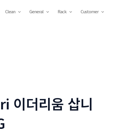
Clean
General
Rack
Customer
yri 이더리움 삽니
G