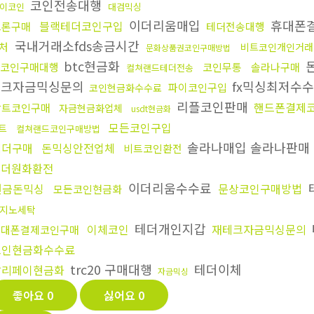
코인전송대행
이코인
대검믹싱
이더리움매입
휴대폰
블랙테더코인구입
트론구매
테더전송대행
국내거래소fds송금시간
처
비트코인개인거래
문화상품권코인구매방법
btc현금화
코인구매대행
코인무통
솔라나구매
컬쳐랜드테더전송
테크자금믹싱문의
fx믹싱최저수
파이코인구입
코인현금화수수료
리플코인판매
핸드폰결제
알트코인구매
자금현금화업체
usdt현금화
모든코인구입
트
컬쳐랜드코인구매방법
솔라나매입 솔라나판매
테더구매
돈믹싱안전업체
비트코인환전
테더원화환전
이더리움수수료
현금돈믹싱
문상코인구매방법
모든코인현금화
지노세탁
테더개인지갑
이체코인
재테크자금믹싱문의
휴대폰결제코인구매
코인현금화수수료
trc20 구매대행
테더이체
알리페이현금화
자금믹싱
좋아요
0
싫어요
0