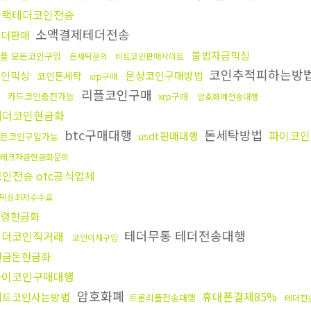
블랙테더코인전송
소액결제테더전송
테더판매
불법자금믹싱
플 모든코인구입
돈세탁문의
비트코인판매사이트
코인추적피하는방
코인믹싱
문상코인구매방법
코인돈세탁
xrp구매
매
리플코인구매
카드코인충전가능
xrp구매
암호화폐전송대행
테더코인현금화
btc구매대행
돈세탁방법
파이코인
usdt판매대행
든코인구입가능
테크자금현금화문의
코인전송 otc공식업체
믹싱최저수수료
횡령현금화
테더무통 테더전송대행
테더코인직거래
코인이체구입
현금돈현금화
파이코인구매대행
암호화폐
휴대폰결제85%
비트코인사는방법
트론리플전송대행
테더전