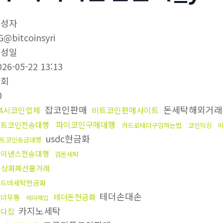
작성자
G@bitcoinsyri
작성일
026-05-22 13:13
조회
0
잡코인판매
돈세탁해외거래
24시코인업체
비트코인판매사이트
파이코인구매대행
비트코인전송대행
카드로테더구입하는법
코인믹싱
usdc현금화
트코인송금대행
바이낸스전송대행
검돈세탁
가상화폐선물거래
골드바세탁현금화
테더손대손
테더돈현금화
테더무통
테더매입
카지노세탁
오다집