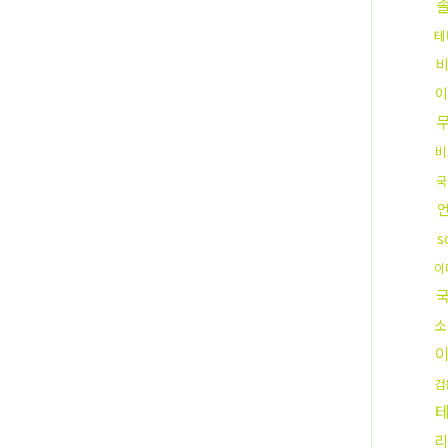
테
이
비
국
s
이
소
검
리