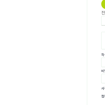
작
비
사
첨