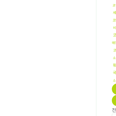
코
코
매
소
소