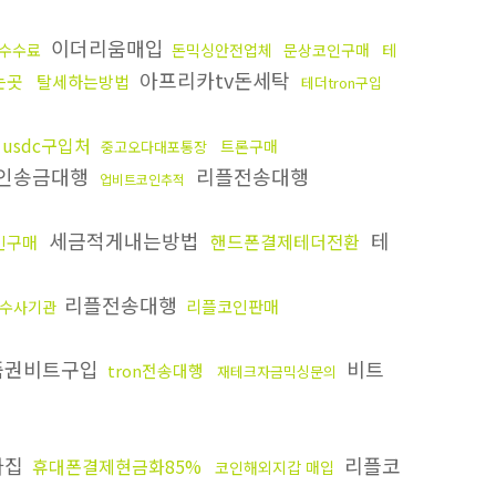
이더리움매입
수수료
돈믹싱안전업체
문상코인구매
테
아프리카tv돈세탁
는곳
탈세하는방법
테더tron구입
usdc구입처
트론구매
중고오다대포통장
인송금대행
리플전송대행
업비트코인추적
세금적게내는방법
테
핸드폰결제테더전환
인구매
리플전송대행
리플코인판매
수사기관
품권비트구입
비트
tron전송대행
재테크자금믹싱문의
다집
리플코
휴대폰결제현금화85%
코인해외지갑 매입