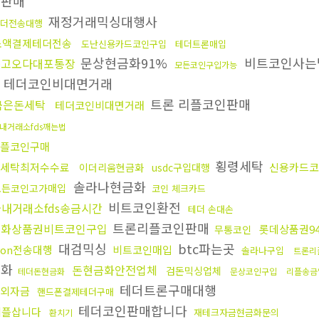
인판매
재정거래믹싱대행사
테더전송대행
소액결제테더전송
도난신용카드코인구입
테더트론매입
문상현금화91%
비트코인사
중고오다대포통장
모든코인구입가능
테더코인비대면거래
트론 리플코인판매
금은돈세탁
테더코인비대면거래
내거래소fds깨는법
플코인구매
횡령세탁
fx세탁최저수수료
신용카드코
이더리움현금화
usdc구입대행
솔라나현금화
모든코인고가매입
코인 체크카드
비트코인환전
국내거래소fds송금시간
테더 손대손
트론리플코인판매
문화상품권비트코인구입
롯데상품권9
무통코인
대검믹싱
btc파는곳
ron전송대행
비트코인매입
솔라나구입
트론리
금화
돈현금화안전업체
검돈믹싱업체
테더돈현금화
문상코인구입
리플송금
테더트론구매대행
외자금
핸드폰결제테더구매
테더코인판매합니다
리플삽니다
재테크자금현금화문의
환치기