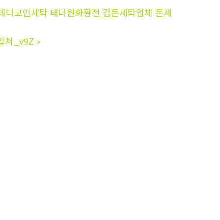
세탁 테더코인세탁 태더원화환전 검돈세탁업체 돈세
입처_v9Z
»