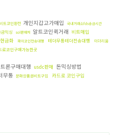
개인지갑고가매입
비트코인환전
국내거래소fds송금시간
알트코인퀵거래
비트매입
자금믹싱
sol판매처
인현금화
테더무통테더전송대행
이더리움
파이코인전송대행
드로코인구매가능한곳
트론구매대행
돈믹싱방법
usdc판매
더무통
카드로 코인구입
문화상품권비트구입