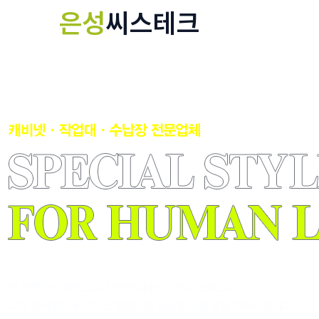
콘
은성
씨스테크
텐
츠
로
건
너
뛰
기