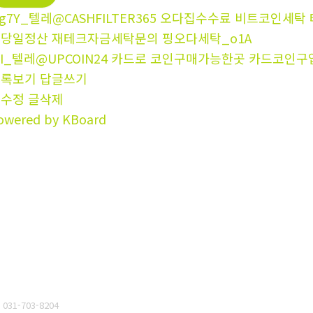
g7Y_텔레@CASHFILTER365 오다집수수료 비트코인
당일정산 재테크자금세탁문의 핑오다세탁_o1A
7I_텔레@UPCOIN24 카드로 코인구매가능한곳 카드코인구
목록보기
답글쓰기
글수정
글삭제
owered by KBoard
031-703-8204