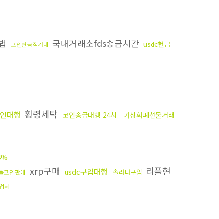
는법
국내거래소fds송금시간
usdc현금
코인현금직거래
횡령세탁
인대행
코인송금대행 24시
가상화폐선물거래
4%
xrp구매
리플현
usdc구입대행
솔라나구입
플코인판매
업체