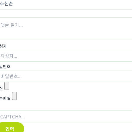
성자
밀번호
진
부파일