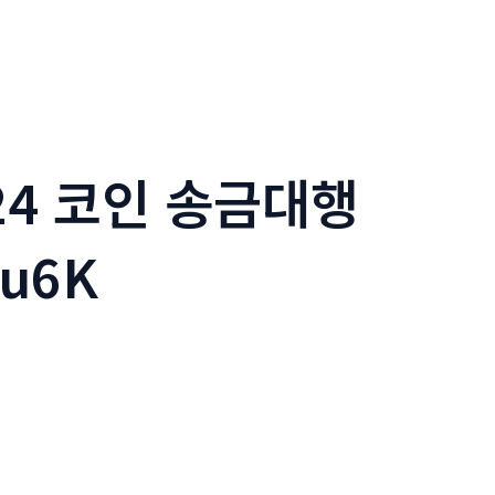
24 코인 송금대행
u6K