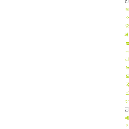
화
국
리
t
해