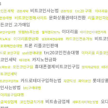
8
비트코인사는법
코인돈세탁
trc20 구매
이더리움
검돈세탁
검돈믹싱
문화상품권테더전환
비트코인판매사이트
리플코인파
전송대행
든코인 고가매입
이더리움
빗썸fds푸는법
컬쳐랜드91%
테더코인비대면거래
코인구입대행
비트코
이더리움현금화
카드코인전송가능
지노믹싱
암호화폐전송대행
트론 리플코인판매
암호화폐전송대행
trc20코인전송대행
이더리움 리플코
드로 코인구입
usdt판매대행
더코인세탁
카지노현금화
테더판매
휴대폰결제비트코인구입
모든코인구입
테더
tc파는곳
정치자금믹싱
비트코인세탁
카드로테더구입하는법
롯데상
자금믹싱
파이코인
든코인구입가능
코인사는방법
btc구매대행
이더리움구입대행
비트송금업체
오
자금믹싱업체
코인현금직거래
세무조사피하는방법