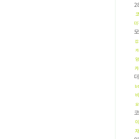
2
더
모
잡
카
카
b
모