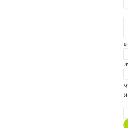
작
비
사
첨