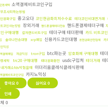
소액결제비트코인구입
인돈세탁
세무조사피하는방법
중고오다
코인현금화최저수수료
테더코인비대면거래
인원화구입
장외거래
핸드폰결제테더구매
비트코인사는방법
핸드폰결제테더전송
테더구매 테더판매
코인구매대행
카드 비트코
컬쳐랜드비트구입
신용카드코인대행
솔라나전송대행
xrp매입
카
입
돈현금화안전업체
코인믹싱
btc파는곳
테더
암호화폐 구매대행
tron구입
자금믹싱
액결제매입
usdc구입처
테
trc20 구매대행
테더거래
횡령세탁
태더원화환전
이더리움클레식클레식판매
국내거래소fds막혔을때
카지노믹싱
액결제비트코인구입
좋아요
0
싫어요
0
인쇄
전체
0