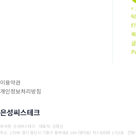
«
탁
f
P
이용약관
개인정보처리방침
은성씨스테크
회사명: 은성씨스테크 대표자: 김종선
주소: 17095 경기 용인시 기흥구 중부대로 184 (영덕동) 힉스유터워 1715호
전화: 