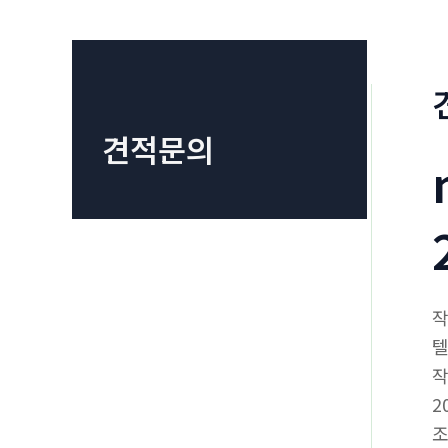
견적문의
텔
2