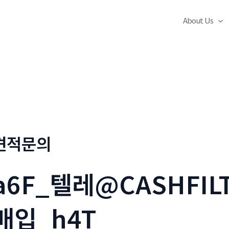
About Us
견적문의
a6F_텔레@CASHFIL
매입_h4T