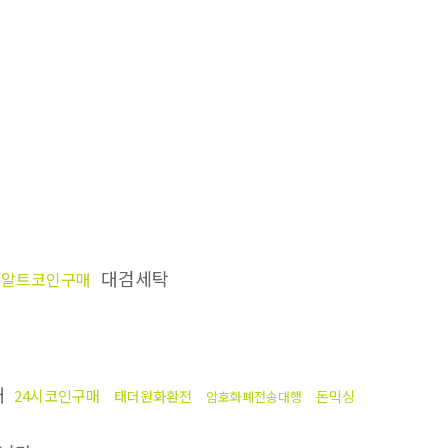
대검세탁
알트코인구매
매
24시코인구매
태더원화환전
돈믹싱
암호화폐전송대행