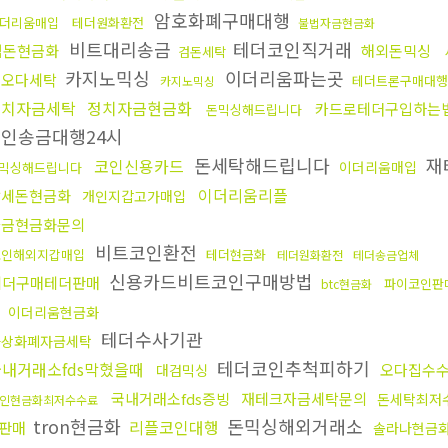
암호화폐구매대행
더리움매입
테더원화환전
불법자금현금화
비트대리송금
테더코인직거래
검돈현금화
해외돈믹싱
검돈세탁
카지노믹싱
이더리움파는곳
핑오다세탁
테더트론구매대행
카지노믹싱
정치자금세탁
정치자금현금화
카드로테더구입하는
돈믹싱해드립니다
인송금대행24시
돈세탁해드립니다
재
코인신용카드
이더리움매입
믹싱해드립니다
이더리움리플
탈세돈현금화
개인지갑고가매입
자금현금화문의
비트코인환전
코인해외지갑매입
테더현금화
테더원화환전
테더송금업체
신용카드비트코인구매방법
테더구매테더판매
파이코인판
btc현금화
이더리움현금화
테더수사기관
가상화폐자금세탁
테더코인추척피하기
국내거래소fds막혔을때
오다집수
대검믹싱
국내거래소fds증빙
재테크자금세탁문의
돈세탁최저
인현금화최저수수료
tron현금화
돈믹싱해외거래소
리플코인대행
판매
솔라나현금