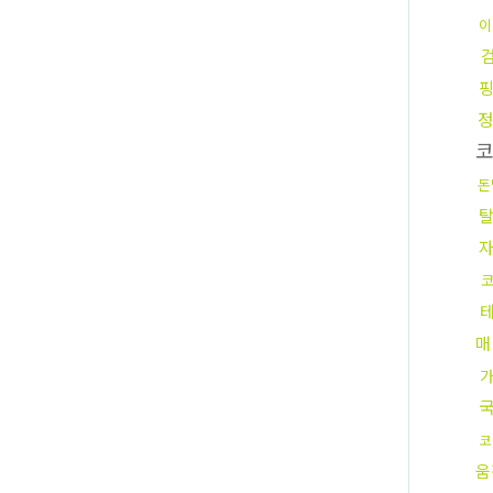
이
코
돈
매
코
움