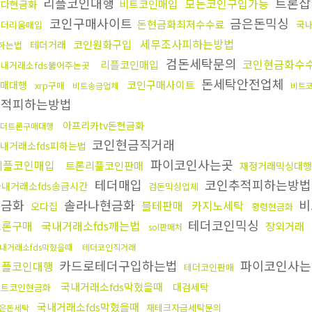
리플코인대행
트론삽
모든코인구입가능
비트코인매입
오다현금화
코인구매사이트
금은돈믹싱
돈현금화최저수수료
국내
이더리움매입
세무조사피하는방법
코인원화구입
테더거래
하는법
검돈세탁문의
코인현금화수
리플코인매입
내거래소fds뚫어주는곳
돈세탁안전업체
코인구매사이트
매대행
xrp구매
비트송금업체
비트
추적피하는방법
아프리카tv돈현금화
더트론구매대행
코인현금직거래
내거래소fds피하는법
파이코인사는곳
리플코인매입
트론리플코인판매
재정거래믹싱대행
테더매입
코인추적피하는방
국내거래소fds송금시간
검돈믹싱업체
현금화
솔라나현금화
비
블테판매
카지노세탁
오다집
횡령현금화
테더코인믹싱
트론구매
국내거래소fds깨는법
장외거래
sol판매처
내거래소fds막혔을때
테더코인직거래
카드로테더구입하는법
파이코인사는
리플코인대행
테더코인판매
국내거래소fds막혔을때
대검세탁
비트코인현금화
국내거래소fds막혔을때
재테크자금세탁문의
은돈세탁