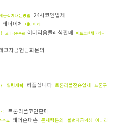
24시코인업체
세금적게내는방법
테더이체
테더이체
이더리움클레식판매
법
비트코인체크카드
오다집수수료
테크자금현금화문의
리플삽니다
트론리플전송업체
횡령세탁
트론구
매
트론리플코인판매
수료
테더손대손
돈세탁문의
불법자금믹싱
이더리
수수료
화