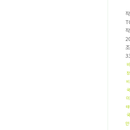
T
2
3
장
비
국
이
테
안