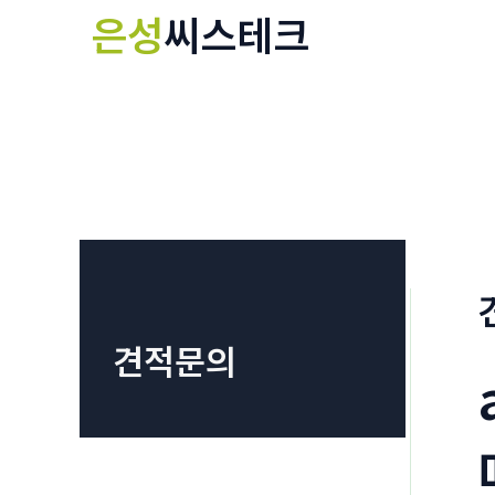
콘
은성
씨스테크
텐
츠
로
건
너
뛰
기
견적문의