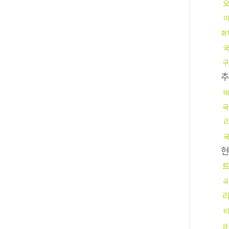
회
국
구
테
국
국
금