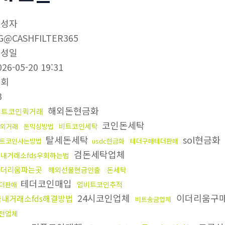
작성자
G@CASHFILTER365
작성일
026-05-20 19:31
조회
3
해외돈현금화
비트코인퀵거래
코인돈세탁
비트코인세탁
외거래
돈믹싱방법
탈세돈세탁
sol현금화
트코인사는방법
usdc현금화
테더구매테더판매
검돈세탁업체
내거래소fds우회하는법
더리움파는곳
해외선물현금인출
돈세탁
테더코인매입
업비트코인추적
더판매
24시코인업체
이더리움구
국내거래소fds해결방법
비트송금업체
전업체