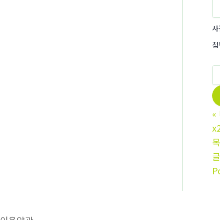
사
첨
«
x
P