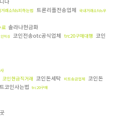
니다
트론리플전송업체
거래소fds피하는법
국내거래소fds우
솔라나현금화
수료
코인전송otc공식업체
코인
trc20구매대행
코인믹싱
사
법
코인돈세탁
코인돈
코인현금직거래
비트송금업체
트코인사는법
trc20구매
곳