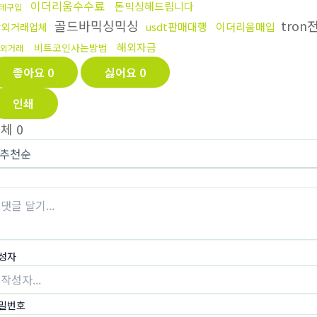
이더리움수수료
돈믹싱해드립니다
테구입
골드바믹싱믹싱
tron
usdt판매대행
이더리움매입
장외거래업체
해외자금
비트코인사는방법
외거래
좋아요
0
싫어요
0
인쇄
전체
0
성자
밀번호