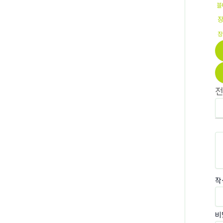
블
장
작
비