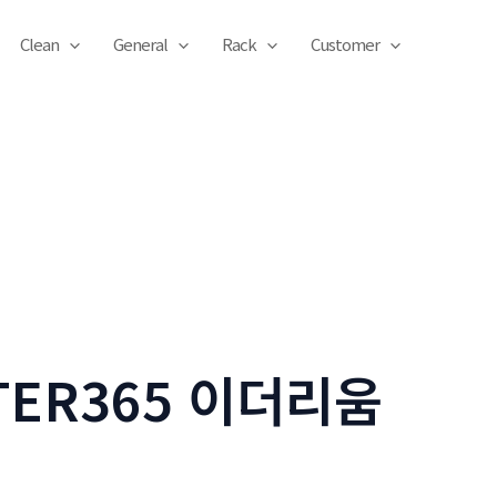
Clean
General
Rack
Customer
TER365 이더리움