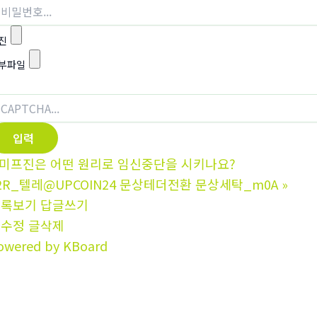
진
부파일
미프진은 어떤 원리로 임신중단을 시키나요?
2R_텔레@UPCOIN24 문상테더전환 문상세탁_m0A
»
목록보기
답글쓰기
글수정
글삭제
owered by KBoard