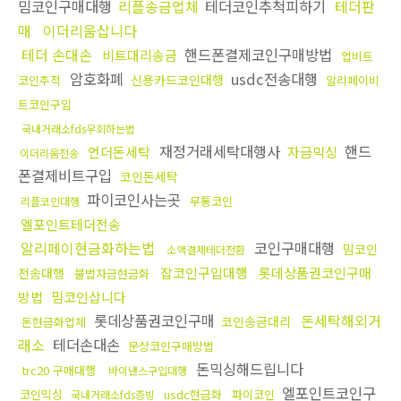
밈코인구매대행
리플송금업체
테더코인추척피하기
테더판
매
이더리움삽니다
테더 손대손
핸드폰결제코인구매방법
비트대리송금
업비트
암호화폐
usdc전송대행
신용카드코인대행
코인추적
알리페이비
트코인구입
국내거래소fds우회하는법
재정거래세탁대행사
핸드
언더돈세탁
자금믹싱
이더리움전송
폰결제비트구입
코인돈세탁
파이코인사는곳
무통코인
리플코인대행
엘포인트테더전송
알리페이현금화하는법
코인구매대행
밈코인
소액결제테더전환
잡코인구입대행
롯데상품권코인구매
전송대행
불법자금현금화
방법
밈코인삽니다
롯데상품권코인구매
돈세탁해외거
코인송금대리
돈현금화업체
래소
테더손대손
문상코인구매방법
돈믹싱해드립니다
trc20 구매대행
바이낸스구입대행
엘포인트코인구
코인믹싱
usdc현금화
파이코인
국내거래소fds증빙