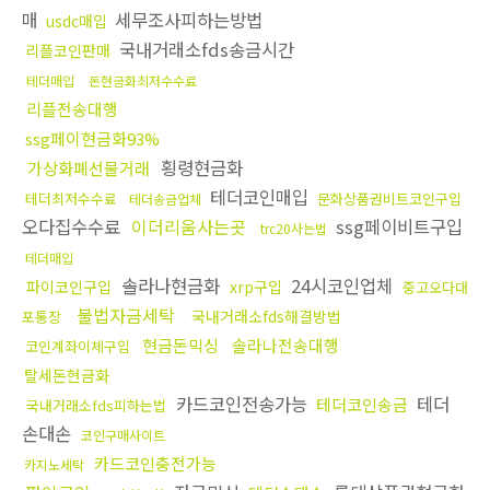
매
세무조사피하는방법
usdc매입
국내거래소fds송금시간
리플코인판매
테더매입
돈현금화최저수수료
리플전송대행
ssg페이현금화93%
횡령현금화
가상화폐선물거래
테더코인매입
테더최저수수료
문화상품권비트코인구입
테더송금업체
오다집수수료
이더리움사는곳
ssg페이비트구입
trc20사는법
테더매입
솔라나현금화
24시코인업체
파이코인구입
xrp구입
중고오다대
불법자금세탁
국내거래소fds해결방법
포통장
현금돈믹싱
솔라나전송대행
코인계좌이체구입
탈세돈현금화
카드코인전송가능
테더
테더코인송금
국내거래소fds피하는법
손대손
코인구매사이트
카드코인충전가능
카지노세탁