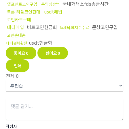
국내거래소fds송금시간
엘포인트코인구입
돈믹싱방법
usdt매입
트론 리플코인판매
코인카드구매
테더매입
비트코인현금화
문상코인구입
fx세탁최저수수료
코인손대손
usdt현금화
테더원화환전
좋아요
0
싫어요
0
인쇄
전체
0
작성자