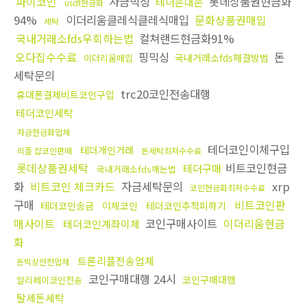
파이코인
자금믹싱
롯데상품권현금화
테더손대손
usdt현금화
94%
이더리움클레식클레식매입
문화상품권매입
세탁
국내거래소fds우회하는법
컬쳐랜드현금화91%
오다집수수료
핑믹싱
돈
국내거래소fds해결방법
이더리움매입
세탁문의
trc20코인전송대행
휴대폰결제비트코인구입
테더코인세탁
자금현금화업체
테더코인이체구입
테더개인거래
리플 잡코인판매
돈세탁최저수수료
롯데상품권세탁
비트코인현금
테더구매
국내거래소fds깨는법
화
비트코인 체크카드
자금세탁문의
xrp
코인현금화최저수수료
구매
비트코인판
테더코인송금
이체코인
테더코인추척피하기
매사이트
코인구매사이트
이더리움현금
테더코인계좌이체
화
트론리플전송업체
돈믹싱안전업체
코인구매대행 24시
코인구매대행
알리페이코인전송
탈세돈세탁