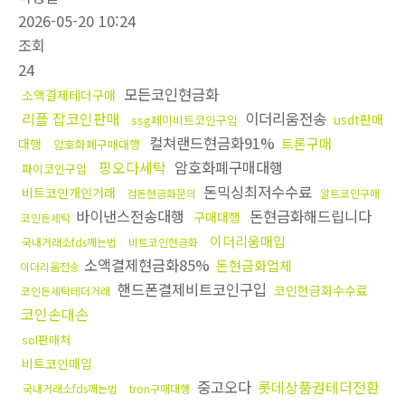
2026-05-20 10:24
조회
24
모든코인현금화
소액결제테더구매
리플 잡코인판매
이더리움전송
usdt판매
ssg페이비트코인구입
컬쳐랜드현금화91%
트론구매
대행
암호화폐구매대행
핑오다세탁
암호화폐구매대행
파이코인구입
돈믹싱최저수수료
비트코인개인거래
검돈현금화문의
알트코인구매
바이낸스전송대행
돈현금화해드립니다
구매대행
코인돈세탁
이더리움매입
국내거래소fds깨는법
비트코인현금화
소액결제현금화85%
돈현금화업체
이더리움전송
핸드폰결제비트코인구입
코인현금화수수료
코인돈세탁테더거래
코인손대손
sol판매처
비트코인매입
중고오다
롯데상품권테더전환
국내거래소fds깨는법
tron구매대행