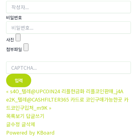
비밀번호
사진
첨부파일
«
s4O_텔레@UPCOIN24 리플현금화 리플코인판매_j4A
e2K_텔레@CASHFILTER365 카드로 코인구매가능한곳 카
드코인구입처_m9K
»
목록보기
답글쓰기
글수정
글삭제
Powered by KBoard