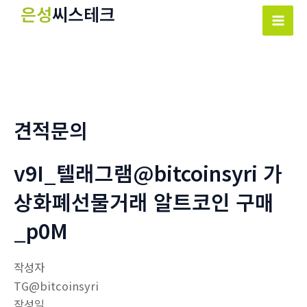
콘
은성
씨스테크
텐
Mai
츠
Men
로
건
너
뛰
견적문의
기
v9I_텔래그램@bitcoinsyri 가
상화폐선물거래 알트코인 구매
_p0M
작성자
TG@bitcoinsyri
작성일