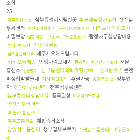
조회
25
심부름센터저렴한곳
후불제탐정사무실
전주심
후불제흥신소
부름센터
나락보내기뒷조사
흥신소이용후기
운행정지차량위치
비밀보장
탐정사무실상담비용
고민바로해결흥신소
밀항비용
탐정사무실
범죄이력열람
해주세요해드립니다
심부름센터가격
카카오톡해킹
인생나락보내기
서울
돈세탁
혼인전과거조사
흥신소
심부름센터의뢰위험성0%
몸캠
필리핀청부
일본밀항
피싱협박받을때
후불가능
청부업
회사평판조작
광양흥신소
자
천안심부름센터
전주심부름센터
심부름센터상담비용
중국밀항
마사지이력조사
양산심부름센터
후불제흥신소
재판증거조작
제주도흥신소
안양심부름센터
청부업체브로커
수원심부름센터
미수금회
수