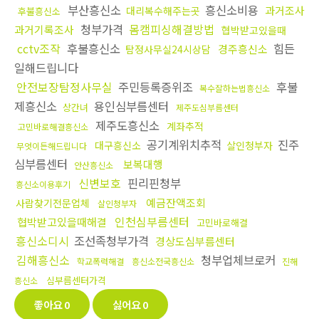
부산흥신소
흥신소비용
과거조사
대리복수해주는곳
후불흥신소
청부가격
몸캠피싱해결방법
과거기록조사
협박받고있을때
cctv조작
후불흥신소
힘든
경주흥신소
탐정사무실24시상담
일해드립니다
안전보장탐정사무실
주민등록증위조
후불
복수잘하는법흥신소
제흥신소
용인심부름센터
상간녀
제주도심부름센터
제주도흥신소
계좌추적
고민바로해결흥신소
공기계위치추적
진주
대구흥신소
살인청부자
무엇이든해드립니다
심부름센터
보복대행
안산흥신소
신변보호
핀리핀청부
흥신소이용후기
예금잔액조회
사람찾기전문업체
살인청부자
인천심부름센터
협박받고있을때해결
고민바로해결
흥신소디시
조선족청부가격
경상도심부름센터
김해흥신소
청부업체브로커
학교폭력해결
흥신소전국흥신소
진해
심부름센터가격
흥신소
좋아요
0
싫어요
0