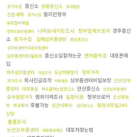
흥신소
창원흥신소
증거수집
중국밀항
필리핀청부
신분세탁
증거수집
유포협박해결
나락보내기뒷조사
청부업체브로커
경주흥신
전라도심부름센터
소
증거수집
김해심부름센터
용인흥신소
심부름센터전국심부름센터
흥신소일잘하는곳
면허증위조
대포폰매
심부름센터비밀보장
입
청부가격
파주심부름센터
도난차량찾기
이혼조사
회사진급조작
심부름센터비밀보장
안산심부
과거조사
카톡해킹
안산흥신소
름센터
대포통장
복수잘하는법흥신소
안성심부름센터
범죄이력조사
밀항비용
청부브로커
중국밀항가격
조선족청
후불가능
상간녀복수
탐정사무실24시
부
학교폭력
음지흥신소
상담
불륜조사
논산심부름센터
대포차찾는법
대포통장매입