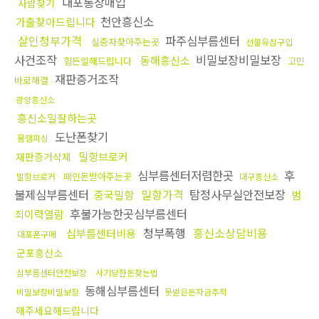
대포통장매입
사람찾기
천안흥신소
가출찾아드립니다
살인청부가격
파주심부름센터
실종자찾아주는곳
선불유심구입
사건조작
비밀보장비밀보장
동해흥신소
힘든일해드립니다
고민
재판증거조작
바로해결
광양흥신소
흥신소일잘하는곳
도난폰찾기
몸캠피싱
밀항브로커
재판증거삭제
심부름센터저렴한곳
후
떼인돈받아주는곳
밀항브로커
대구흥신소
불제심부름센터
밀항가격
탐정사무실안전보장
중국밀항
범
후불가능한곳심부름센터
죄이력열람
청부폭행
흥신소상담비용
심부름센터비용
대포폰구매
군포흥신소
심부름센터안전보장
사기당한돈찾는법
동해심부름센터
비밀보장비밀보장
못받은돈자금추적
해주세요해드립니다