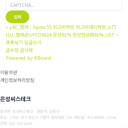
«
y4C_텔레 : bpmc55 위고비처방 위고비대리처방_k7T
l2U_텔레@UPCOIN24 문상91% 문상현금화91%_u5T
»
목록보기
답글쓰기
글수정
글삭제
Powered by KBoard
이용약관
개인정보처리방침
은성씨스테크
회사명: 은성씨스테크 대표자: 김종선
주소: 17095 경기 용인시 기흥구 중부대로 184 (영덕동) 힉스유터워 1715호
전화: 031-703-8204