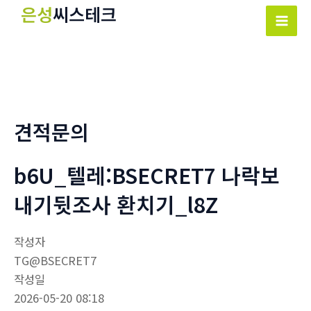
콘
은성
씨스테크
텐
Mai
츠
Men
로
건
너
뛰
견적문의
기
b6U_텔레:BSECRET7 나락보
내기뒷조사 환치기_l8Z
작성자
TG@BSECRET7
작성일
2026-05-20 08:18