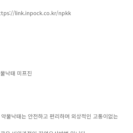
ttps://link.inpock.co.kr/npkk
물낙태 미프진
. 약물낙태는 안전하고 편리하며 외상적인 고통이없는