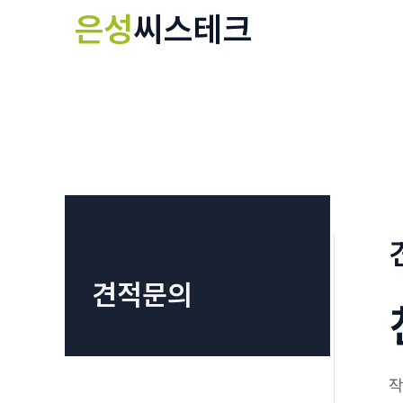
콘
은성
씨스테크
텐
츠
로
건
너
뛰
기
견적문의