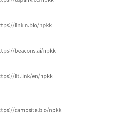
ttps://linkin.bio/npkk
ttps://beacons.ai/npkk
ttps://lit.link/en/npkk
ttps://campsite.bio/npkk