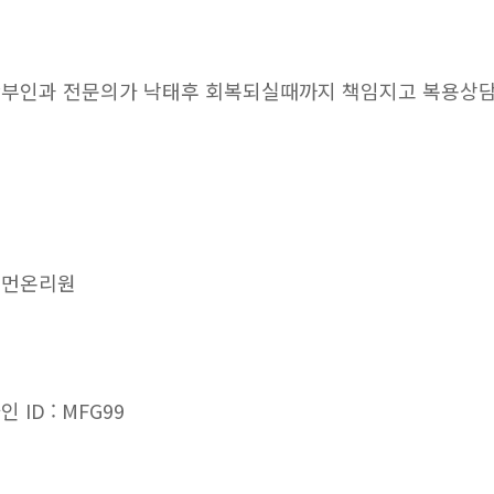
부인과 전문의가 낙태후 회복되실때까지 책임지고 복용상
우먼온리원
인 ID : MFG99