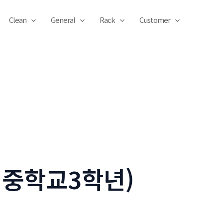
Clean
General
Rack
Customer
 중학교3학년)