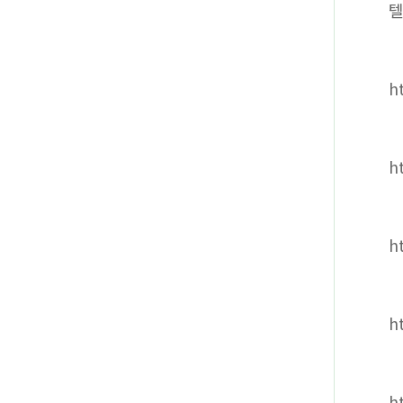
텔
ht
h
h
h
h