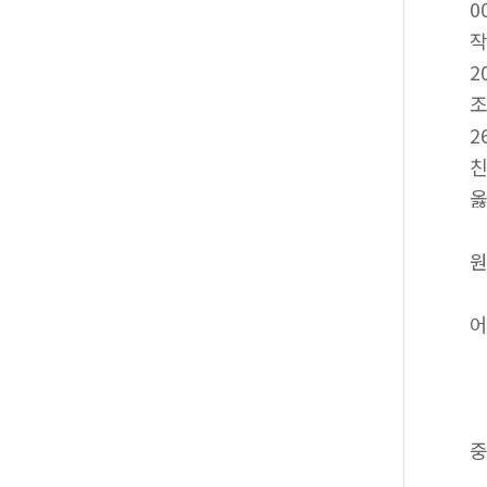
0
2
2
친
옳
원
어
중