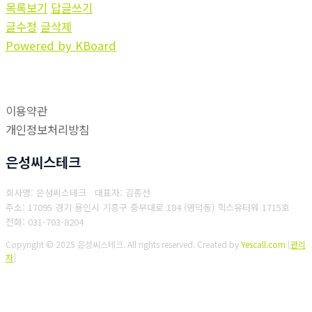
목록보기
답글쓰기
글수정
글삭제
Powered by KBoard
이용약관
개인정보처리방침
은성씨스테크
회사명: 은성씨스테크 대표자: 김종선
주소: 17095 경기 용인시 기흥구 중부대로 184 (영덕동) 힉스유터워 1715호
전화: 031-703-8204
Copyright © 2025 은성씨스테크. All rights reserved.
Created by
Yescall.com
[
관리
자
]