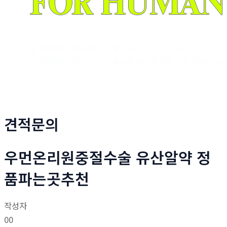
견적문의
우먼온리원중절수술 유산알약 정
품파는곳추천
작성자
00