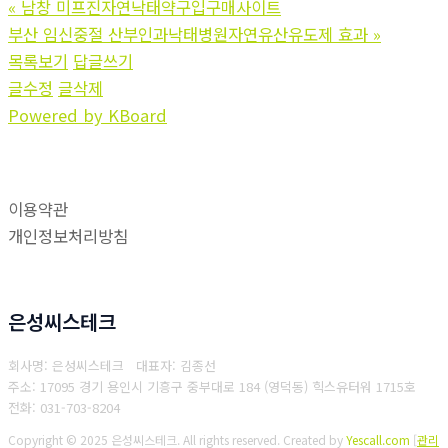
«
남창 미프진자연낙태약구입구매사이트
부산 임신중절 산부인과낙태병원자연유산유도제 효과
»
목록보기
답글쓰기
글수정
글삭제
Powered by KBoard
이용약관
개인정보처리방침
은성씨스테크
회사명: 은성씨스테크 대표자: 김종선
주소: 17095 경기 용인시 기흥구 중부대로 184 (영덕동) 힉스유터워 1715호
전화: 031-703-8204
Copyright © 2025 은성씨스테크. All rights reserved.
Created by
Yescall.com
[
관리