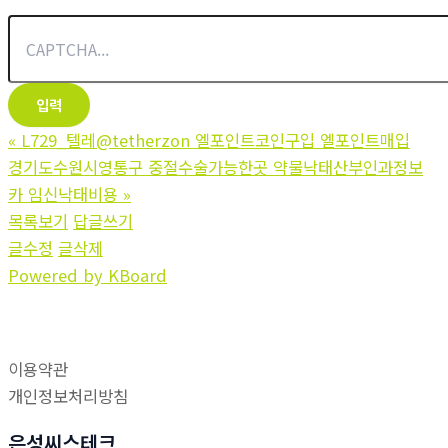
«
L729_텔레@tetherzon 엘포인트코인구입 엘포인트매입
경기도수원시영통구 중절수술가능한곳 약물낙태산부인과정보
카 임신낙­태비용
»
목록보기
답글쓰기
글수정
글삭제
Powered by KBoard
이용약관
개인정보처리방침
은성씨스테크