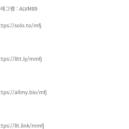
레그램 : ALVM89
ttps://solo.to/mfj
ttps://litt.ly/mmfj
ttps://allmy.bio/mfj
ttps://lit.link/mmfj