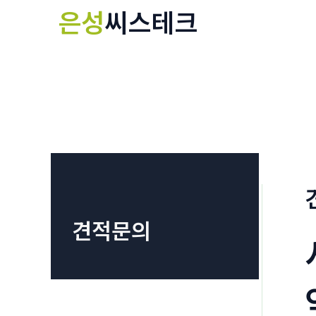
콘
은성
씨스테크
텐
츠
로
건
너
뛰
기
견적문의