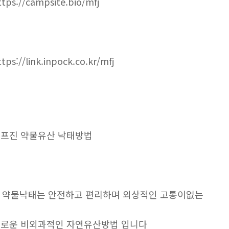
ttps://campsite.bio/mfj
ttps://link.inpock.co.kr/mfj
프진 약물유산 낙태방법
. 약물낙태는 안전하고 편리하며 외상적인 고통이없는
로운 비외과적인 자연유산방법 입니다