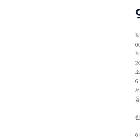
0
2
6
서
옳
원
어