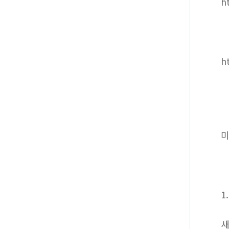
h
h
미
1
새