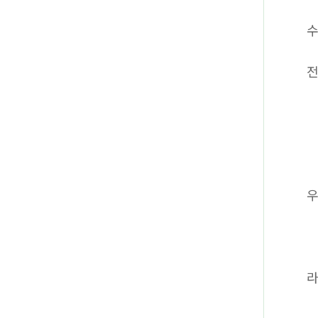
수
전
라