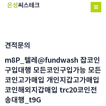
콘
은성
씨스테크
텐
Mai
츠
Men
로
건
너
뛰
견적문의
기
m8P_텔레@fundwash 잡코인
구입대행 모든코인구입가능 모든
코인고가매입 개인지갑고가매입
코인해외지갑매입 trc20코인전
송대행_t9G