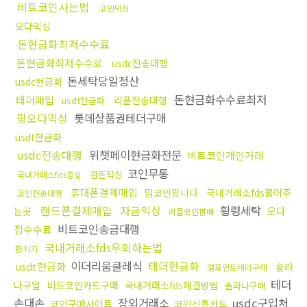
비트코인사는법
코인믹싱
오다믹싱
돈현금화최저수수료
돈현금화최저수수료
usdc전송대행
돈세탁당일정산
usdc현금화
돈현금화수수료최저
테더매입
리플전송대행
usdt현금화
핑오다믹싱
롯데상품권테더구매
usdt현금화
usdc전송대행
위챗페이현금화전문
비트코인개인거래
코인무통
검돈믹싱
국내거래소fds증빙
휴대폰결제매입
밈코인팝니다
국내거래소fds뚫어주
코인전송대행
핸드폰결제매입
자금믹싱
횡령세탁
오다
는곳
리플코인판매
비트코인송금대행
집수수료
국내거래소fds우회하는법
환치기
이더리움클레식
테더현금화
usdt현금화
솔라
엘포인트테더구매
테더
나구입
비트코인카드구매
국내거래소fds해결방법
솔라나구매
손대손
장외거래소
usdc구입처
코인구매사이트
코인신용카드