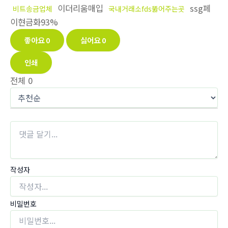
이더리움매입
ssg페
비트송금업체
국내거래소fds뚫어주는곳
이현금화93%
좋아요
0
싫어요
0
인쇄
전체
0
작성자
비밀번호