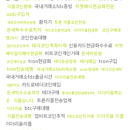
국내거래소fds증빙
위챗페이현금화전문
리플코인판매
usdc구입처
환치기
트론 리플코인전송
세무조사피하는방법
돈세탁수수료최저
코인구매대
이더리움현금화
카드코인충전업체
코인전송대행
행24시
테더코인계좌이체
신용카드현금화수수료
위챗
업비트코인추적
비트코인개인거래
페이알리페이현금화
돈세탁방법
tron현금화
tron구입
테더매입
테더송금업체
코인대리송금
tron전송대행
국내거래소fds피하는법
usdc현금화
테더코인세탁
국내거래소fds출금시간
이더리움전송대행
카드로테더코인매입
검돈믹싱
테더구매
돈세탁수수료최저
이더리움파는
롯데상품권현금화94%
트론리플전송업체
곳
리플삽니다
btc구매대행
이더리움
업비트코인추적
이더리움 리플
리플전송대행
테더코인직거래
이더리움리플