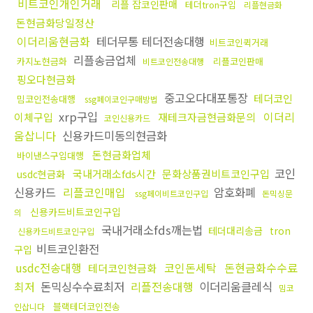
비트코인개인거래
리플 잡코인판매
테더tron구입
리플현금화
돈현금화당일정산
이더리움현금화
테더무통 테더전송대행
비트코인퀵거래
리플송금업체
카지노현금화
리플코인판매
비트코인전송대행
핑오다현금화
중고오다대포통장
테더코인
밈코인전송대행
ssg페이코인구매방법
xrp구입
이더리
이체구입
재테크자금현금화문의
코인신용카드
움삽니다
신용카드미동의현금화
돈현금화업체
바이낸스구입대행
코인
국내거래소fds시간
문화상품권비트코인구입
usdc현금화
신용카드
리플코인매입
암호화폐
ssg페이비트코인구입
돈믹싱문
신용카드비트코인구입
의
국내거래소fds깨는법
테더대리송금
tron
신용카드비트코인구입
비트코인환전
구입
usdc전송대행
코인돈세탁
돈현금화수수료
테더코인현금화
최저
돈믹싱수수료최저
리플전송대행
이더리움클레식
밈코
블랙테더코인전송
인삽니다