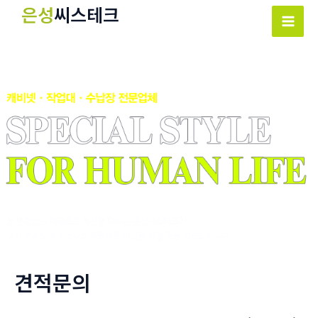
콘
은성
씨스테크
텐
Mai
츠
Men
로
건
너
뛰
기
견적문의