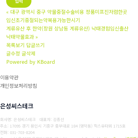
«
대구 광역시 중구 약물중절수술비용 정품미프진저렴한곳
임신초기중절되는약복용가능한시기
계류유산 후 한약(창원 상남동 계류유산) 낙태경험임신출산
낙­태약물효과
»
목록보기
답글쓰기
글수정
글삭제
Powered by KBoard
이용약관
개인정보처리방침
은성씨스테크
회사명: 은성씨스테크 대표자: 김종선
주소: 17095 경기 용인시 기흥구 중부대로 184 (영덕동) 힉스유터워 1715호
전화: 031-703-8204