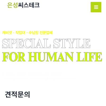
콘
은성
씨스테크
텐
Mai
츠
Men
로
건
너
뛰
기
견적문의