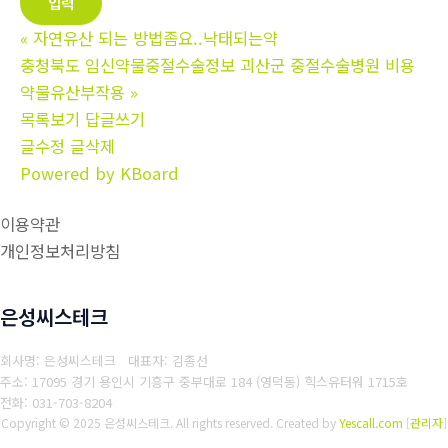
«
자연유산 되는 방법좀요..낙­태되는약
충청북도 임신약물중절수술정보 괴산군 중절수술병원 비용
약물유산부작용
»
목록보기
답글쓰기
글수정
글삭제
Powered by KBoard
이용약관
개인정보처리방침
은성씨스테크
회사명: 은성씨스테크 대표자: 김종선
주소: 17095 경기 용인시 기흥구 중부대로 184 (영덕동) 힉스유터워 1715호
전화: 031-703-8204
Copyright © 2025 은성씨스테크. All rights reserved.
Created by
Yescall.com
[
관리자
]