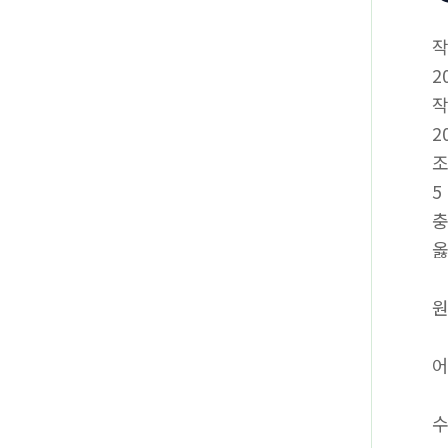
2
2
5
충
옳
원
어
수