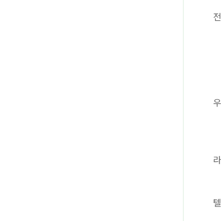
전
라
텔