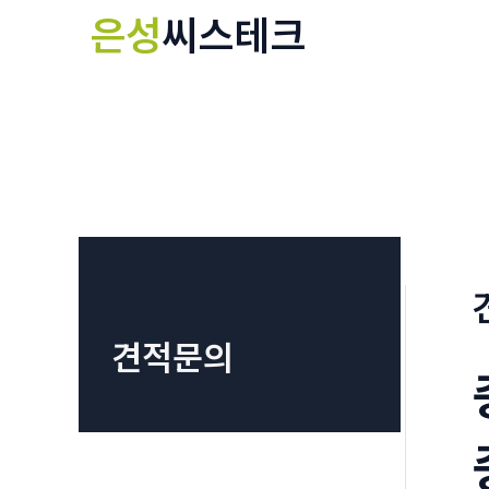
콘
은성
씨스테크
텐
츠
로
건
너
뛰
기
견적문의