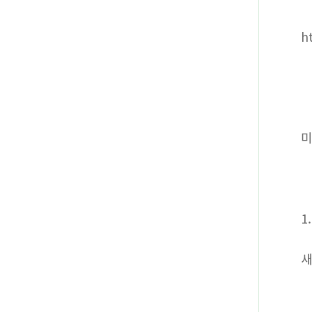
h
미
1
새