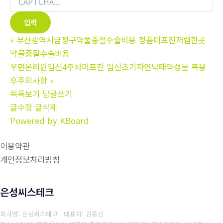
«
부산광역시금정구약물중절수술비용 정품미프진저렴한곳
약물중절수술비용
우먼온리원임신4주차미프진 임신초기자연낙태약성분 복용
후주의사항
»
목록보기
답글쓰기
글수정
글삭제
Powered by KBoard
이용약관
개인정보처리방침
은성씨스테크
회사명: 은성씨스테크 대표자: 김종선