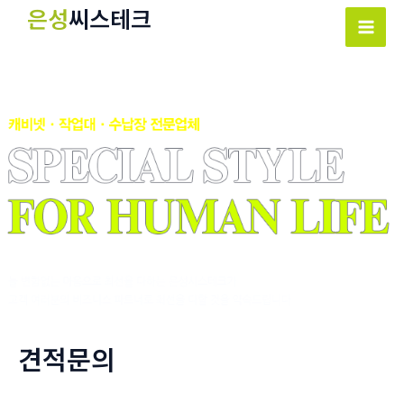
콘
은성
씨스테크
텐
Mai
츠
Men
로
건
너
뛰
기
견적문의