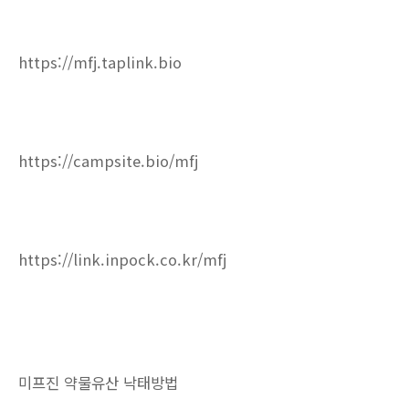
https://mfj.taplink.bio
https://campsite.bio/mfj
https://link.inpock.co.kr/mfj
미프진 약물유산 낙태방법