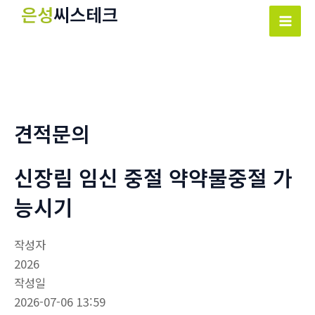
콘
은성
씨스테크
텐
Mai
츠
Men
로
건
너
뛰
견적문의
기
신장림 임신 중절 약약물중절 가
능시기
작성자
2026
작성일
2026-07-06 13:59