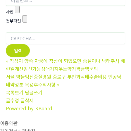
사진
첨부파일
«
착상이 양쪽 자궁에 착상이 되었으면 중절이나 낙태주사 배
란일계산임신가능성애기지우는약가격금액문의
서울 약물임신중절병원 종로구 부인과낙태수술비용 인공낙
태약성분 복용후주의사항
»
목록보기
답글쓰기
글수정
글삭제
Powered by KBoard
이용약관