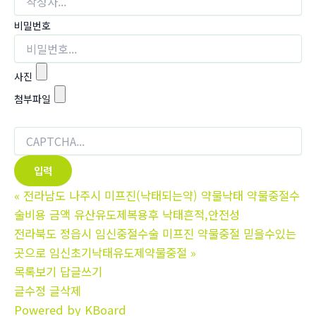
비밀번호
사진
첨부파일
«
전라남도 나주시 미프진(낙태되는약) 약물낙태 약물중절수
술비용 금액 유산유도제복용후 낙태흔적,안전성
전라북도 정읍시 임신중절수술 미프진 약물중절 믿을수있는
곳으로 임신초기낙태유도제약물중절
»
목록보기
답글쓰기
글수정
글삭제
Powered by KBoard