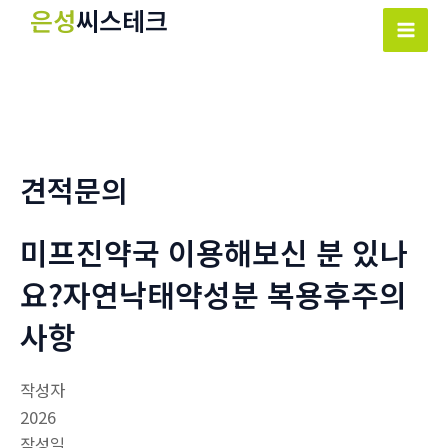
콘
은성
씨스테크
텐
Mai
츠
Men
로
건
너
뛰
견적문의
기
미프진약국 이용해보신 분 있나
요?자연낙태약성분 복용후주의
사항
작성자
2026
작성일