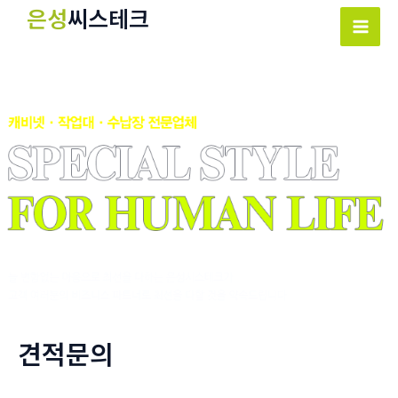
콘
은성
씨스테크
텐
Mai
츠
Men
로
건
너
뛰
기
견적문의