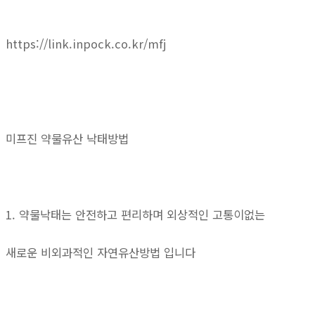
https://link.inpock.co.kr/mfj
미프진 약물유산 낙태방법
1. 약물낙태는 안전하고 편리하며 외상적인 고통이없는
새로운 비외과적인 자연유산방법 입니다