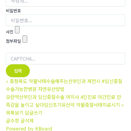
비밀번호
사진
첨부파일
«
충청북도 약물낙태수술해주는산부인과 제천시 #임신중절
수술가능한병원 자연유산방법
모란역산부인과 임신중절수술 여의사 4인진료 야간진료 만
족감을 높이고 싶다임신초기유산약 약물중절낙태치료시기
»
목록보기
답글쓰기
글수정
글삭제
Powered by KBoard