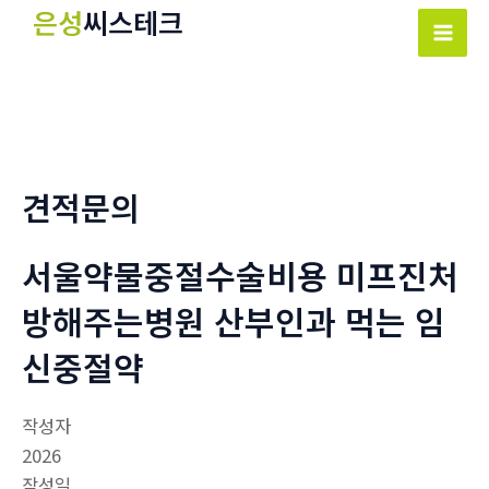
콘
은성
씨스테크
텐
Mai
츠
Men
로
건
너
뛰
견적문의
기
서울약물중절수술비용 미프진처
방해주는병원 산부인과 먹는 임
신중절약
작성자
2026
작성일