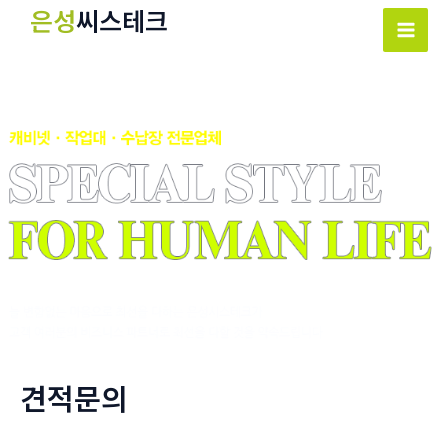
콘
은성
씨스테크
텐
Mai
츠
Men
로
건
너
뛰
기
견적문의