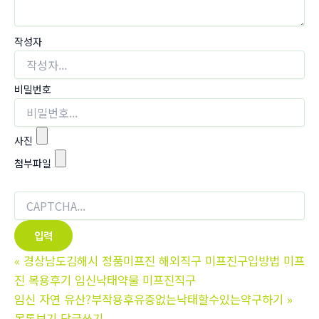
작성자
비밀번호
사진
첨부파일
«
경상남도김해시 정품미프진 해외직구 미프진구입방법 미프
진 복용후기 임신낙­태약물 미­프진직구
임신 자연 유산?부작용후유증없는낙태할수있는약구하기
»
목록보기
답글쓰기