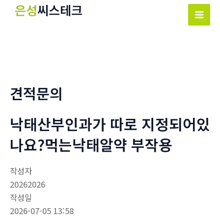
콘
은성
씨스테크
텐
Mai
츠
Men
로
건
너
뛰
견적문의
기
낙태산부인과가 따로 지정되어있
나요?먹는낙­태알약 부작용
작성자
20262026
작성일
2026-07-05 13:58