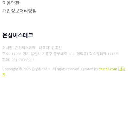
이용약관
개인정보처리방침
은성씨스테크
회사명: 은성씨스테크 대표자: 김종선
주소: 17095 경기 용인시 기흥구 중부대로 184 (영덕동) 힉스유터워 1715호
전화: 031-703-8204
Copyright © 2025 은성씨스테크. All rights reserved.
Created by
Yescall.com
[
관리
자
]