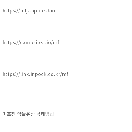
https://mfj.taplink.bio
https://campsite.bio/mfj
https://link.inpock.co.kr/mfj
미프진 약물유산 낙태방법