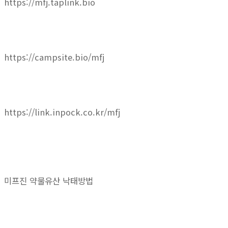
https://mfj.taplink.bio
https://campsite.bio/mfj
https://link.inpock.co.kr/mfj
미프진 약물유산 낙태방법