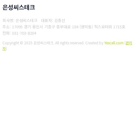
은성씨스테크
회사명: 은성씨스테크 대표자: 김종선
주소: 17095 경기 용인시 기흥구 중부대로 184 (영덕동) 힉스유터워 1715호
전화: 031-703-8204
Copyright © 2025 은성씨스테크. All rights reserved.
Created by
Yescall.com
[
관리
자
]