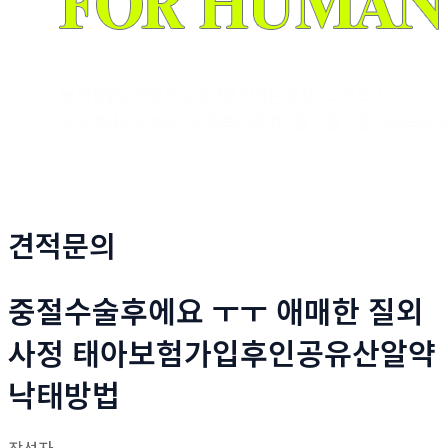
견적문의
중절수술후에요 ㅜㅜ 애매한 질외
사정 태아보험가입후인공유산알약
낙­태방법