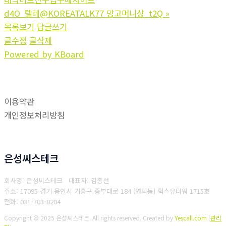
d4O_텔레@KOREATALK77 망고머니상_t2Q
»
목록보기
답글쓰기
글수정
글삭제
Powered by KBoard
이용약관
개인정보처리방침
은성씨스테크
회사명: 은성씨스테크 대표자: 김종선
주소: 17095 경기 용인시 기흥구 중부대로 184 (영덕동) 힉스유터워 1715호
전화: 031-703-8204
Copyright © 2025 은성씨스테크. All rights reserved.
Created by
Yescall.com
[
관리