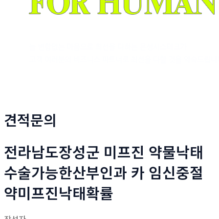
견적문의
전라남도장성군 미프진 약물낙태
수술가능한산부인과 카 임신중절
약미프진낙태확률