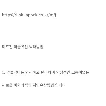
https://link.inpock.co.kr/mfj
미프진 약물유산 낙태방법
1. 약물낙태는 안전하고 편리하며 외상적인 고통이없는
새로운 비외과적인 자연유산방법 입니다