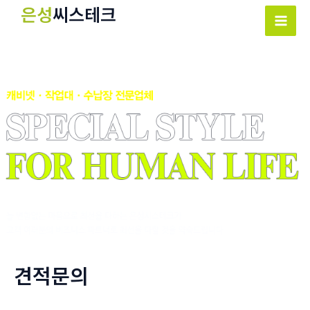
콘
은성
씨스테크
텐
Mai
츠
Men
로
건
너
뛰
기
견적문의