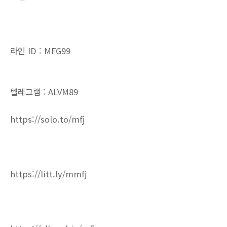
라인 ID : MFG99
텔레그램 : ALVM89
https://solo.to/mfj
https://litt.ly/mmfj