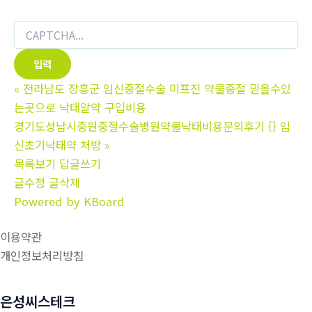
«
전라남도 장흥군 임신중절수술 미프진 약물중절 믿을수있
는곳으로 낙­태알약 구입비용
경기도성남시중원중절수술병원약물낙태비용문의후기 {} 임
신초기낙­태약 처방
»
목록보기
답글쓰기
글수정
글삭제
Powered by KBoard
이용약관
개인정보처리방침
은성씨스테크