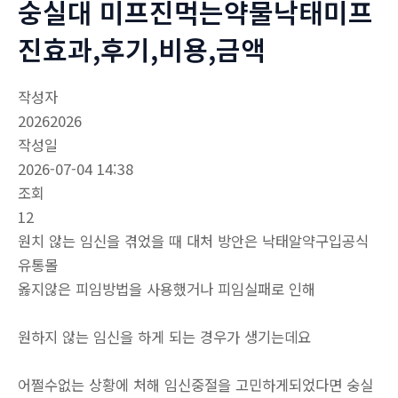
숭실대 미프진먹는약물낙태미프
진효과,후기,비용,금액
작성자
20262026
작성일
2026-07-04 14:38
조회
12
원치 않는 임신을 겪었을 때 대처 방안은 낙태알약구입공식
유통몰
옳지않은 피임방법을 사용했거나 피임실패로 인해
원하지 않는 임신을 하게 되는 경우가 생기는데요
어쩔수없는 상황에 처해 임신중절을 고민하게되었다면 숭실