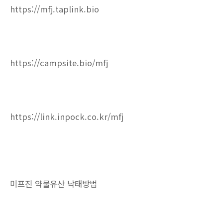
https://mfj.taplink.bio
https://campsite.bio/mfj
https://link.inpock.co.kr/mfj
미프진 약물유산 낙태방법