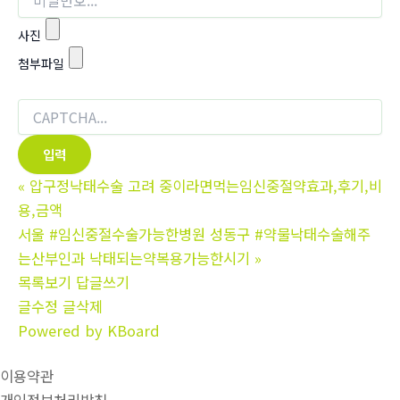
사진
첨부파일
«
압구정낙태수술 고려 중이라면먹는임신중절약효과,후기,비
용,금액
서울 #임신중절수술가능한병원 성동구 #약물낙태수술해주
는산부인과 낙태되는약복용가능한시기
»
목록보기
답글쓰기
글수정
글삭제
Powered by KBoard
이용약관