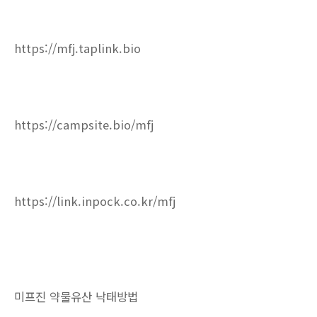
https://mfj.taplink.bio
https://campsite.bio/mfj
https://link.inpock.co.kr/mfj
미프진 약물유산 낙태방법