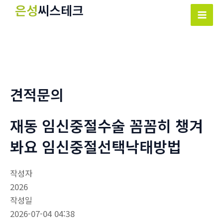
콘
은성
씨스테크
텐
Mai
츠
Men
로
건
너
뛰
견적문의
기
재동 임신중절수술 꼼꼼히 챙겨
봐요 임신중절선택낙­태방법
작성자
2026
작성일
2026-07-04 04:38